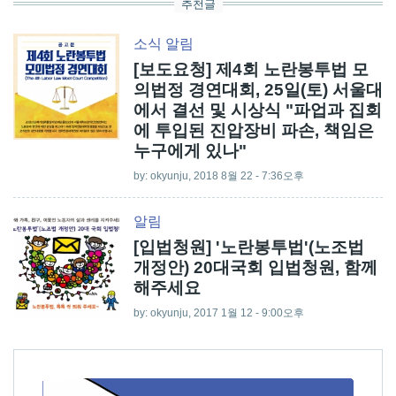
추천글
소식
알림
[보도요청] 제4회 노란봉투법 모
의법정 경연대회, 25일(토) 서울대
에서 결선 및 시상식 "파업과 집회
에 투입된 진압장비 파손, 책임은
누구에게 있나"
by:
okyunju
, 2018 8월 22 - 7:36오후
알림
[입법청원] '노란봉투법'(노조법
개정안) 20대국회 입법청원, 함께
해주세요
by:
okyunju
, 2017 1월 12 - 9:00오후