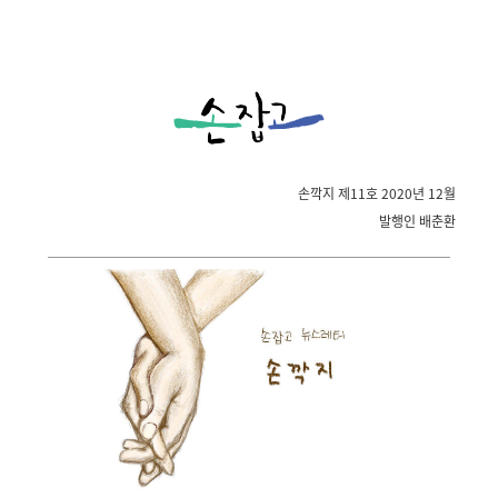
손깍지 제11호 2020년 12월
발행인 배춘환