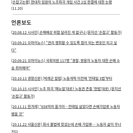
[손잡고논평] 현대차 임원의 노조파괴 개입 사건 2심 판결에 대한 논평
(11.20)
언론보도
[20.08.12 시사인] 손해배상 위협 달라진 게 없구나 (윤지선 '손잡고' 활동가)
[20.09.21 오마이뉴스] "권리 쟁취할 수 있도록 힘이 되는 변호인 되고 싶
다"
[20.09.21 오마이뉴스] 국회의원 117명 "경찰, 쌍용차 노동자 대한 손배 소
송 취하해야"
[20.10.13 경향신문] [박래군 칼럼] 노동개혁 이전에 '전태일 3법'부터
[20.10.15 시사인] 노조 파괴 ‘매뉴얼’대로? 노동권 존중 ‘헌법’대로! (윤지선
'손잡고' 활동가)
[20.11.11 한겨레] “658억의 올가미…전태일 살았다면 손배가압류 노동자
됐을 것”
[20.11.22 서울신문] 회사 불법에 맞섰는데 손배 가압류… 노동자 삶이 무너
진다