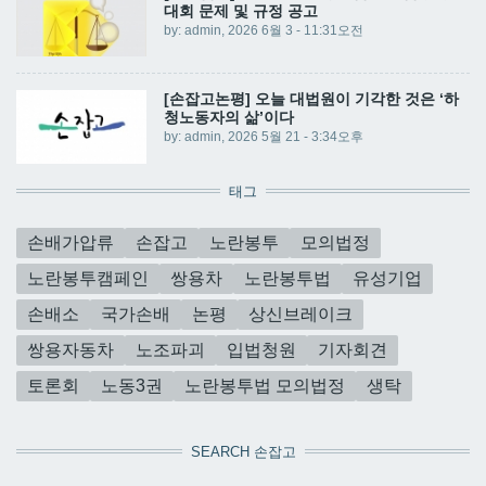
대회 문제 및 규정 공고
by:
admin
, 2026 6월 3 - 11:31오전
[손잡고논평] 오늘 대법원이 기각한 것은 ‘하
청노동자의 삶’이다
by:
admin
, 2026 5월 21 - 3:34오후
태그
손배가압류
손잡고
노란봉투
모의법정
노란봉투캠페인
쌍용차
노란봉투법
유성기업
손배소
국가손배
논평
상신브레이크
쌍용자동차
노조파괴
입법청원
기자회견
토론회
노동3권
노란봉투법 모의법정
생탁
SEARCH 손잡고