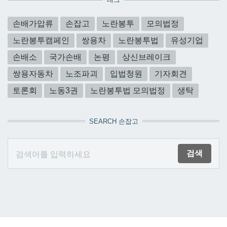
손배가압류
손잡고
노란봉투
모의법정
노란봉투캠페인
쌍용차
노란봉투법
유성기업
손배소
국가손배
논평
상신브레이크
쌍용자동차
노조파괴
입법청원
기자회견
토론회
노동3권
노란봉투법 모의법정
생탁
SEARCH 손잡고