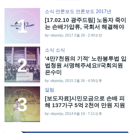
소식
언론보도
언론보도 2017년
1
[17.02.10 광주드림] 노동자 죽이
는 손배가압류, 국회서 해결해야
by: okyunju, 2017 2월 28 - 2:40오전
소식
소식
2
'4만7천원의 기적' 노란봉투법 입
법청원 서명해주세요!/국회의원
은수미
by: okyunju, 2015 2월 26 - 4:59오후
알림
3
[보도자료]시민모금으로 손배 피
해 137가구 5억 2천여 만원 지원
by: okyunju, 2014 6월 19 - 7:11오후