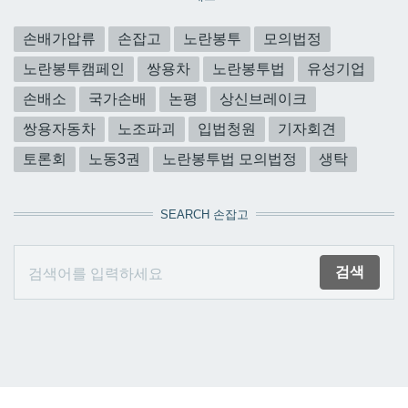
손배가압류
손잡고
노란봉투
모의법정
노란봉투캠페인
쌍용차
노란봉투법
유성기업
손배소
국가손배
논평
상신브레이크
쌍용자동차
노조파괴
입법청원
기자회견
토론회
노동3권
노란봉투법 모의법정
생탁
SEARCH 손잡고