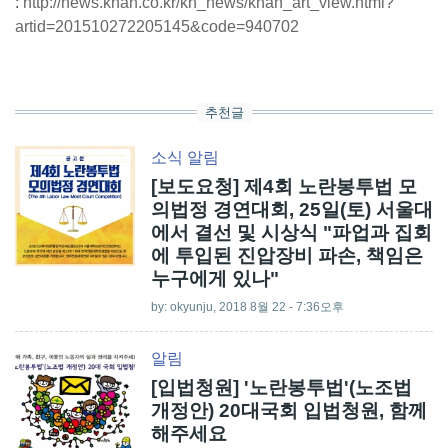
:
http://news.khan.co.kr/kh_news/khan_art_view.html?
artid=201510272205145&code=940702
추천글
소식
알림
[보도요청] 제4회 노란봉투법 모
의법정 경연대회, 25일(토) 서울대
에서 결선 및 시상식 "파업과 집회
에 투입된 진압장비 파손, 책임은
누구에게 있나"
by:
okyunju
, 2018 8월 22 - 7:36오후
알림
[입법청원] '노란봉투법'(노조법
개정안) 20대국회 입법청원, 함께
해주세요