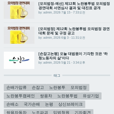
[모의법정-예선] 제12회 노란봉투법 모의법정
경연대회 서면심사 결과 및 대진표 공개
by:
admin
, 2026 7월 15 - 7:33오전
[모의법정] 제12회 노란봉투법 모의법정 경연
대회 문제 및 규정 공고
by:
admin
, 2026 6월 3 - 11:31오전
[손잡고논평] 오늘 대법원이 기각한 것은 ‘하
청노동자의 삶’이다
by:
admin
, 2026 5월 21 - 3:34오후
태그
손배가압류
손잡고
노란봉투
모의법정
노란봉투캠페인
쌍용차
노란봉투법
유성기업
손배소
국가손배
논평
상신브레이크
쌍용자동차
노조파괴
입법청원
기자회견