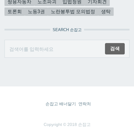
쌍용자동차
노조파괴
입법청원
기자회견
토론회
노동3권
노란봉투법 모의법정
생탁
SEARCH 손잡고
손잡고 배너달기
연락처
Copyright © 2018 손잡고