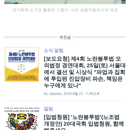
국가폭력 도구로 활용된 기중기. 사진 쌍용자동차지부 제공
추천글
소식
알림
[보도요청] 제4회 노란봉투법 모
의법정 경연대회, 25일(토) 서울대
에서 결선 및 시상식 "파업과 집회
에 투입된 진압장비 파손, 책임은
누구에게 있나"
by:
okyunju
, 2018 8월 22 - 7:36오후
알림
[입법청원] '노란봉투법'(노조법
개정안) 20대국회 입법청원, 함께