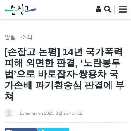
알림
소식
[손잡고 논평] 14년 국가폭력
피해 외면한 판결, ‘노란봉투
법’으로 바로잡자-쌍용차 국
가손배 파기환송심 판결에 부
쳐
By admin on 2023, 8월 25 - 17:02