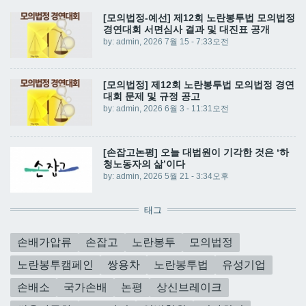
[모의법정-예선] 제12회 노란봉투법 모의법정
경연대회 서면심사 결과 및 대진표 공개
by:
admin
, 2026 7월 15 - 7:33오전
[모의법정] 제12회 노란봉투법 모의법정 경연
대회 문제 및 규정 공고
by:
admin
, 2026 6월 3 - 11:31오전
[손잡고논평] 오늘 대법원이 기각한 것은 ‘하
청노동자의 삶’이다
by:
admin
, 2026 5월 21 - 3:34오후
태그
손배가압류
손잡고
노란봉투
모의법정
노란봉투캠페인
쌍용차
노란봉투법
유성기업
손배소
국가손배
논평
상신브레이크