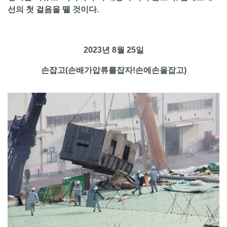
선의 첫 걸음을 뗄 것이다.
2023년 8월 25일
손잡고(손배가압류를잡자!손에손을잡고)