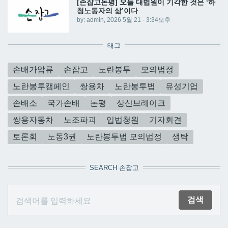
[손잡고논평] 오늘 대법원이 기각한 것은 ‘하
청노동자의 삶’이다
by:
admin
, 2026 5월 21 - 3:34오후
태그
손배가압류
손잡고
노란봉투
모의법정
노란봉투캠페인
쌍용차
노란봉투법
유성기업
손배소
국가손배
논평
상신브레이크
쌍용자동차
노조파괴
입법청원
기자회견
토론회
노동3권
노란봉투법 모의법정
생탁
SEARCH 손잡고