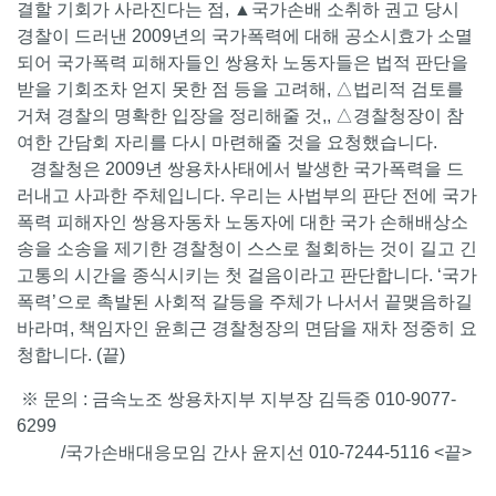
결할 기회가 사라진다는 점, ▲국가손배 소취하 권고 당시
경찰이 드러낸 2009년의 국가폭력에 대해 공소시효가 소멸
되어 국가폭력 피해자들인 쌍용차 노동자들은 법적 판단을
받을 기회조차 얻지 못한 점 등을 고려해, △법리적 검토를
거쳐 경찰의 명확한 입장을 정리해줄 것,, △경찰청장이 참
여한 간담회 자리를 다시 마련해줄 것을 요청했습니다.
경찰청은 2009년 쌍용차사태에서 발생한 국가폭력을 드
러내고 사과한 주체입니다. 우리는 사법부의 판단 전에 국가
폭력 피해자인 쌍용자동차 노동자에 대한 국가 손해배상소
송을 소송을 제기한 경찰청이 스스로 철회하는 것이 길고 긴
고통의 시간을 종식시키는 첫 걸음이라고 판단합니다. ‘국가
폭력’으로 촉발된 사회적 갈등을 주체가 나서서 끝맺음하길
바라며, 책임자인 윤희근 경찰청장의 면담을 재차 정중히 요
청합니다. (끝)
※ 문의 : 금속노조 쌍용차지부 지부장 김득중 010-9077-
6299
/국가손배대응모임 간사 윤지선 010-7244-5116 <끝>