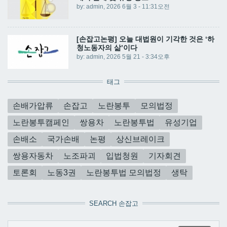
by:
admin
, 2026 6월 3 - 11:31오전
[손잡고논평] 오늘 대법원이 기각한 것은 ‘하
청노동자의 삶’이다
by:
admin
, 2026 5월 21 - 3:34오후
태그
손배가압류
손잡고
노란봉투
모의법정
노란봉투캠페인
쌍용차
노란봉투법
유성기업
손배소
국가손배
논평
상신브레이크
쌍용자동차
노조파괴
입법청원
기자회견
토론회
노동3권
노란봉투법 모의법정
생탁
SEARCH 손잡고