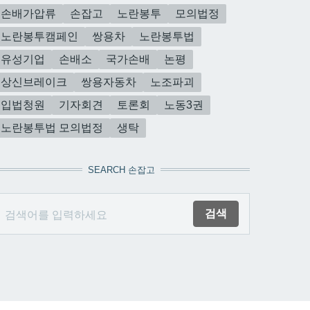
손배가압류
손잡고
노란봉투
모의법정
노란봉투캠페인
쌍용차
노란봉투법
유성기업
손배소
국가손배
논평
상신브레이크
쌍용자동차
노조파괴
입법청원
기자회견
토론회
노동3권
노란봉투법 모의법정
생탁
SEARCH 손잡고