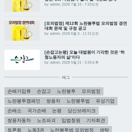
by:
admin
, 2026 7월 15 - 7:33오전
[모의법정] 제12회 노란봉투법 모의법정 경연
대회 문제 및 규정 공고
by:
admin
, 2026 6월 3 - 11:31오전
[손잡고논평] 오늘 대법원이 기각한 것은 ‘하
청노동자의 삶’이다
by:
admin
, 2026 5월 21 - 3:34오후
태그
손배가압류
손잡고
노란봉투
모의법정
노란봉투캠페인
쌍용차
노란봉투법
유성기업
손배소
국가손배
논평
상신브레이크
쌍용자동차
노조파괴
입법청원
기자회견
토론회
노동3권
노란봉투법 모의법정
생탁