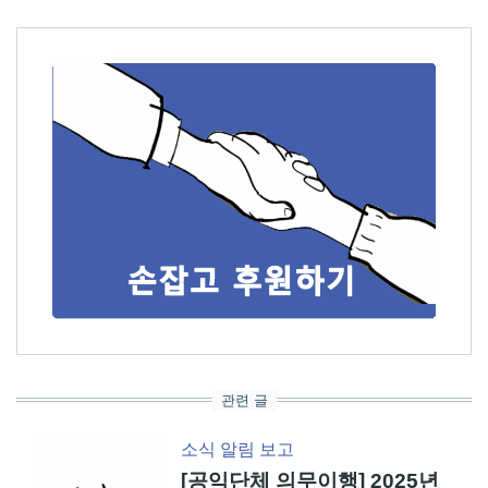
관련 글
소식
알림
보고
[공익단체 의무이행] 2025년