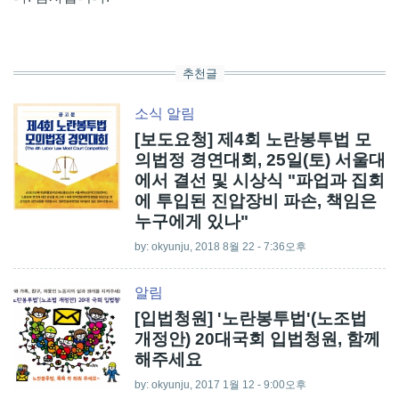
추천글
소식
알림
[보도요청] 제4회 노란봉투법 모
의법정 경연대회, 25일(토) 서울대
에서 결선 및 시상식 "파업과 집회
에 투입된 진압장비 파손, 책임은
누구에게 있나"
by:
okyunju
, 2018 8월 22 - 7:36오후
알림
[입법청원] '노란봉투법'(노조법
개정안) 20대국회 입법청원, 함께
해주세요
by:
okyunju
, 2017 1월 12 - 9:00오후