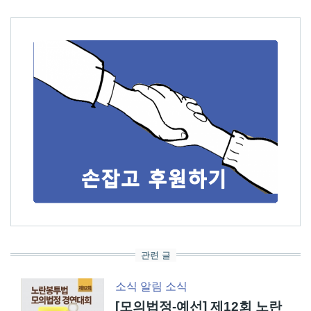
관련 글
소식
알림
소식
[모의법정-예선] 제12회 노란