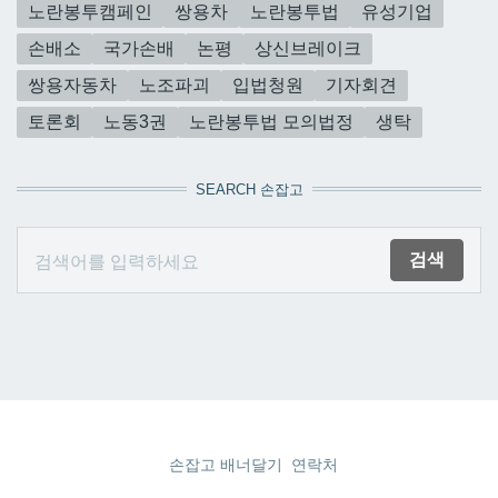
노란봉투캠페인
쌍용차
노란봉투법
유성기업
손배소
국가손배
논평
상신브레이크
쌍용자동차
노조파괴
입법청원
기자회견
토론회
노동3권
노란봉투법 모의법정
생탁
SEARCH 손잡고
손잡고 배너달기
연락처