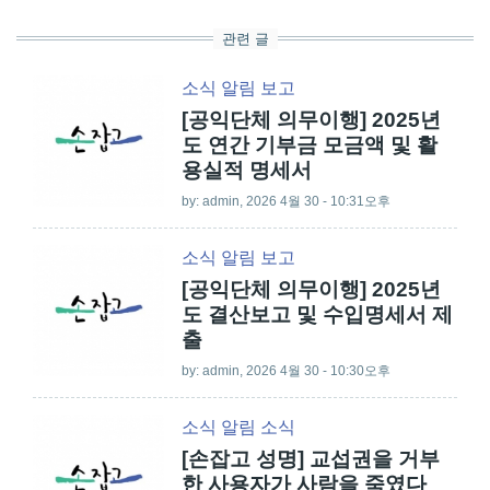
관련 글
소식
알림
보고
[공익단체 의무이행] 2025년
도 연간 기부금 모금액 및 활
용실적 명세서
by:
admin
, 2026 4월 30 - 10:31오후
소식
알림
보고
[공익단체 의무이행] 2025년
도 결산보고 및 수입명세서 제
출
by:
admin
, 2026 4월 30 - 10:30오후
소식
알림
소식
[손잡고 성명] 교섭권을 거부
한 사용자가 사람을 죽였다