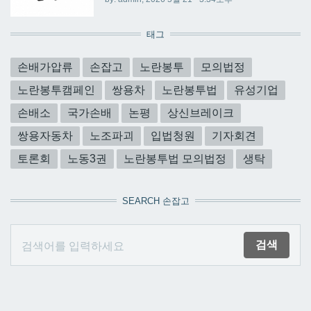
태그
손배가압류
손잡고
노란봉투
모의법정
노란봉투캠페인
쌍용차
노란봉투법
유성기업
손배소
국가손배
논평
상신브레이크
쌍용자동차
노조파괴
입법청원
기자회견
토론회
노동3권
노란봉투법 모의법정
생탁
SEARCH 손잡고