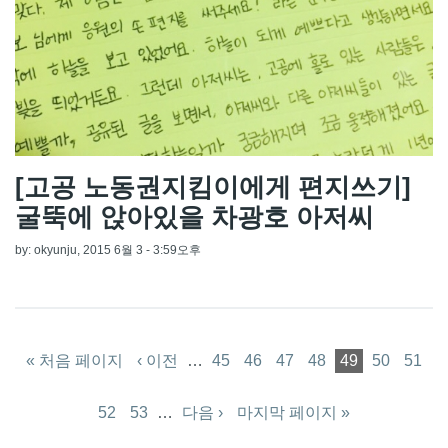
[고공 노동권지킴이에게 편지쓰기]
굴뚝에 앉아있을 차광호 아저씨
by:
okyunju
, 2015 6월 3 - 3:59오후
페이지
« 처음 페이지
‹ 이전
…
45
46
47
48
49
50
51
52
53
…
다음 ›
마지막 페이지 »