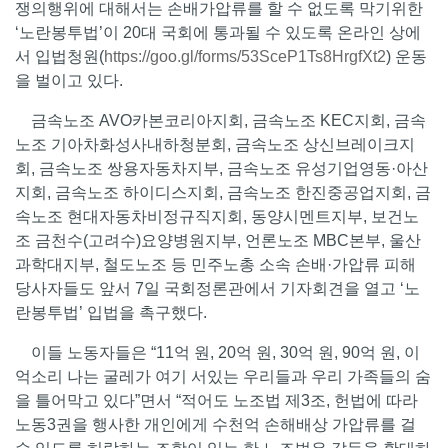
쟁의행위에 대해서는 손배가압류를 할 수 없도록 막기위한
‘노란봉투법’이 20대 국회에 통과될 수 있도록 온라인 상에
서 입법청원(
https://goo.gl/forms/53SceP1Ts8HrgfXt2
) 운동
을 벌이고 있다.
금속노조 AVO카본코리아지회, 금속노조 KEC지회, 금속
노조 기아차화성사내하청분회, 금속노조 상신브레이크지
회, 금속노조 쌍용자동차지부, 금속노조 유성기업영동·아산
지회, 금속노조 하이디스지회, 금속노조 한진중공업지회, 금
속노조 현대자동차비정규직지회, 동양시멘트지부, 보건노
조 금천수(고려수)요양병원지부, 언론노조 MBC본부, 울산
과학대지부, 철도노조 등 민주노총 소속 손배·가압류 피해
당사자들도 앞서 7일 국회정론관에서 기자회견을 열고 ‘노
란봉투법’ 입법을 촉구했다.
이들 노동자들은 “11억 원, 20억 원, 30억 원, 90억 원, 이
억소리 나는 굴레가 여기 서있는 우리들과 우리 가족들의 숨
을 틀어막고 있다”면서 “적어도 노조법 제3조, 헌법에 따라
노동3권을 행사한 개인에게 수천억 손해배상 가압류를 걸