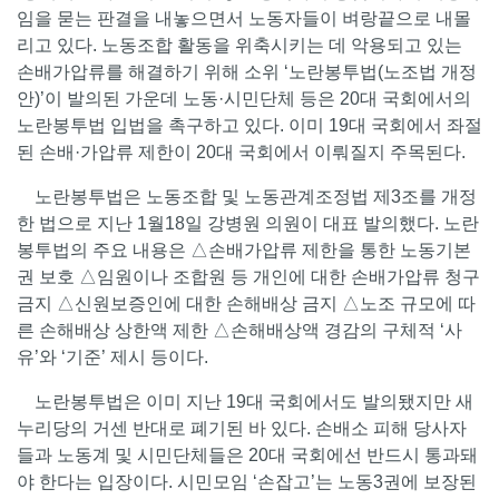
임을 묻는 판결을 내놓으면서 노동자들이 벼랑끝으로 내몰
리고 있다. 노동조합 활동을 위축시키는 데 악용되고 있는
손배가압류를 해결하기 위해 소위 ‘노란봉투법(노조법 개정
안)’이 발의된 가운데 노동·시민단체 등은 20대 국회에서의
노란봉투법 입법을 촉구하고 있다. 이미 19대 국회에서 좌절
된 손배·가압류 제한이 20대 국회에서 이뤄질지 주목된다.
노란봉투법은 노동조합 및 노동관계조정법 제3조를 개정
한 법으로 지난 1월18일 강병원 의원이 대표 발의했다. 노란
봉투법의 주요 내용은 △손배가압류 제한을 통한 노동기본
권 보호 △임원이나 조합원 등 개인에 대한 손배가압류 청구
금지 △신원보증인에 대한 손해배상 금지 △노조 규모에 따
른 손해배상 상한액 제한 △손해배상액 경감의 구체적 ‘사
유’와 ‘기준’ 제시 등이다.
노란봉투법은 이미 지난 19대 국회에서도 발의됐지만 새
누리당의 거센 반대로 폐기된 바 있다. 손배소 피해 당사자
들과 노동계 및 시민단체들은 20대 국회에선 반드시 통과돼
야 한다는 입장이다. 시민모임 ‘손잡고’는 노동3권에 보장된