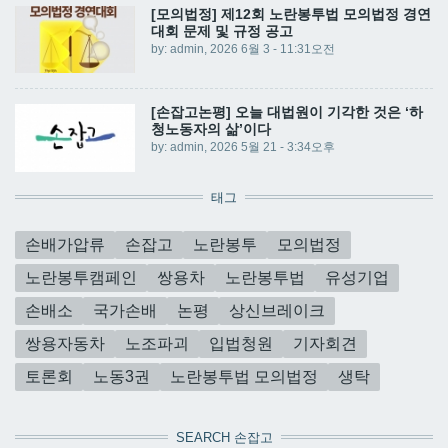
[모의법정] 제12회 노란봉투법 모의법정 경연
대회 문제 및 규정 공고
by:
admin
, 2026 6월 3 - 11:31오전
[손잡고논평] 오늘 대법원이 기각한 것은 ‘하
청노동자의 삶’이다
by:
admin
, 2026 5월 21 - 3:34오후
태그
손배가압류
손잡고
노란봉투
모의법정
노란봉투캠페인
쌍용차
노란봉투법
유성기업
손배소
국가손배
논평
상신브레이크
쌍용자동차
노조파괴
입법청원
기자회견
토론회
노동3권
노란봉투법 모의법정
생탁
SEARCH 손잡고