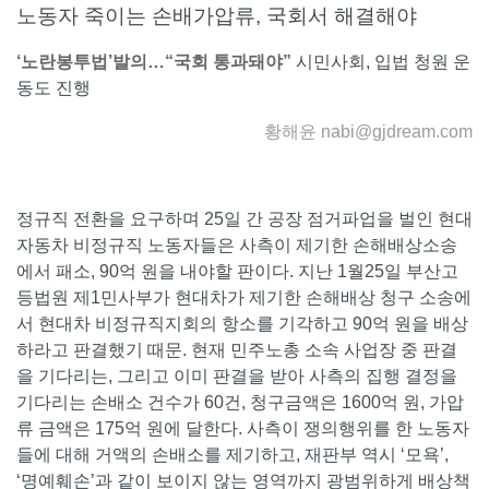
노동자 죽이는 손배가압류, 국회서 해결해야
‘노란봉투법’발의…“국회 통과돼야”
시민사회, 입법 청원 운
동도 진행
황해윤
nabi@gjdream.com
정규직 전환을 요구하며 25일 간 공장 점거파업을 벌인 현대
자동차 비정규직 노동자들은 사측이 제기한 손해배상소송
에서 패소, 90억 원을 내야할 판이다. 지난 1월25일 부산고
등법원 제1민사부가 현대차가 제기한 손해배상 청구 소송에
서 현대차 비정규직지회의 항소를 기각하고 90억 원을 배상
하라고 판결했기 때문. 현재 민주노총 소속 사업장 중 판결
을 기다리는, 그리고 이미 판결을 받아 사측의 집행 결정을
기다리는 손배소 건수가 60건, 청구금액은 1600억 원, 가압
류 금액은 175억 원에 달한다. 사측이 쟁의행위를 한 노동자
들에 대해 거액의 손배소를 제기하고, 재판부 역시 ‘모욕’,
‘명예훼손’과 같이 보이지 않는 영역까지 광범위하게 배상책