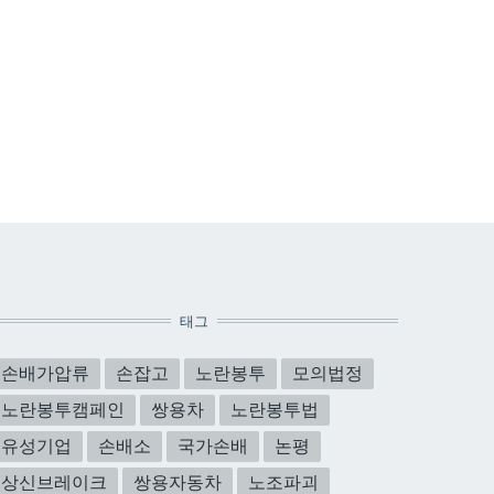
태그
손배가압류
손잡고
노란봉투
모의법정
노란봉투캠페인
쌍용차
노란봉투법
유성기업
손배소
국가손배
논평
상신브레이크
쌍용자동차
노조파괴