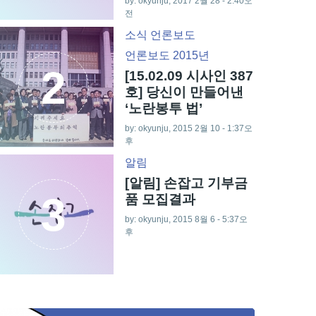
by: okyunju, 2017 2월 28 - 2:40오
전
소식
언론보도
언론보도 2015년
2
[15.02.09 시사인 387
호] 당신이 만들어낸
‘노란봉투 법’
by: okyunju, 2015 2월 10 - 1:37오
후
알림
[알림] 손잡고 기부금
3
품 모집결과
by: okyunju, 2015 8월 6 - 5:37오
후