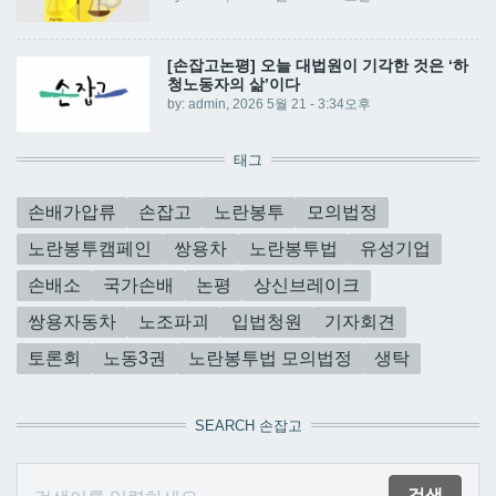
[손잡고논평] 오늘 대법원이 기각한 것은 ‘하
청노동자의 삶’이다
by:
admin
, 2026 5월 21 - 3:34오후
태그
손배가압류
손잡고
노란봉투
모의법정
노란봉투캠페인
쌍용차
노란봉투법
유성기업
손배소
국가손배
논평
상신브레이크
쌍용자동차
노조파괴
입법청원
기자회견
토론회
노동3권
노란봉투법 모의법정
생탁
SEARCH 손잡고