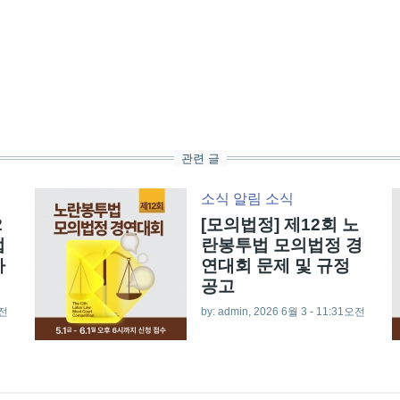
관련 글
소식
알림
소식
2
[모의법정] 제12회 노
법
란봉투법 모의법정 경
사
연대회 문제 및 규정
공고
오전
by:
admin
, 2026 6월 3 - 11:31오전