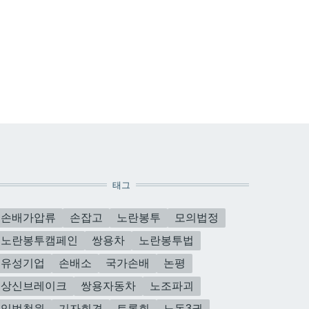
태그
손배가압류
손잡고
노란봉투
모의법정
노란봉투캠페인
쌍용차
노란봉투법
유성기업
손배소
국가손배
논평
상신브레이크
쌍용자동차
노조파괴
입법청원
기자회견
토론회
노동3권