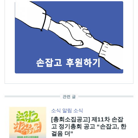
관련 글
소식
알림
소식
[총회소집공고] 제11차 손잡
고 정기총회 공고 “손잡고, 한
걸음 더”