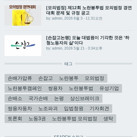
[모의법정] 제12회 노란봉투법 모의법정 경연
대회 문제 및 규정 공고
by:
admin
, 2026 6월 3 - 11:31오전
[손잡고논평] 오늘 대법원이 기각한 것은 ‘하
청노동자의 삶’이다
by:
admin
, 2026 5월 21 - 3:34오후
태그
손배가압류
손잡고
노란봉투
모의법정
노란봉투캠페인
쌍용차
노란봉투법
유성기업
손배소
국가손배
논평
상신브레이크
쌍용자동차
노조파괴
입법청원
기자회견
토론회
노동3권
노란봉투법 모의법정
생탁