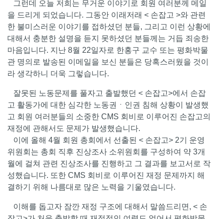
그런데 오늘 저희는 무거운 이야기로 회원 여러분께 메일
을 드리게 되었습니다. 그동안 이래저래 < 손잡고 >와 관련
한 불미스러운 이야기를 접하셨던 분들, 그리고 이런 상황에
대해서 충분한 설명을 듣지 못하셨던 분들께는 거듭 죄송한
마음입니다. 지난 8월 22일자로 한홍구 교수 또는 평화박물
관 명의로 발송된 이메일을 보신 분들은 당혹스러웠을 것이
라 생각하니 더욱 그렇습니다.
잘못된 노동문제를 풀자고 출발했던 < 손잡고>에서 손잡
고 활동가에 대한 심각한 노동권ㆍ인권 침해 상황이 발생했
고 회원 여러분들의 소중한 CMS 회비로 이루어진 손잡고의
재정에 관해서도 문제가 발생했습니다.
이에 올해 4월 회원 총회에서 선출된 < 손잡고> 2기 운영
위원회는 총회 직후 진상조사 소위원회를 구성하여 약 3개
월에 걸쳐 관련 진상조사를 진행하고 그 결과를 보고서로 작
성했습니다. 또한 CMS 회비로 이루어진 재정 문제까지 해
결하기 위해 나름대로 많은 노력을 기울였습니다.
이해를 돕고자 잠깐 재정 구조에 대해서 말씀드리면, < 손
잡고>가 처음 출발할 때 재정적인 여력도 없어서 평화박물