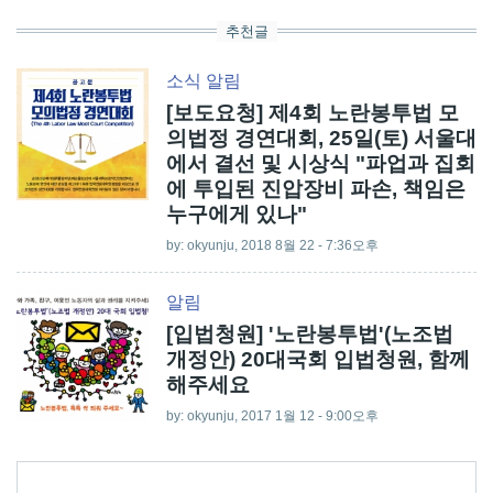
추천글
소식
알림
[보도요청] 제4회 노란봉투법 모
의법정 경연대회, 25일(토) 서울대
에서 결선 및 시상식 "파업과 집회
에 투입된 진압장비 파손, 책임은
누구에게 있나"
by:
okyunju
, 2018 8월 22 - 7:36오후
알림
[입법청원] '노란봉투법'(노조법
개정안) 20대국회 입법청원, 함께
해주세요
by:
okyunju
, 2017 1월 12 - 9:00오후