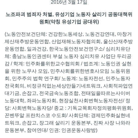
2016년 3월 17일
노조파괴 범죄자 처벌, 유성기업 노동자 살리기 공동대책위
원회(약칭 유성기업 공대위)
(노동안전보건단체: 건강한노동세상, 노동건강연대, 마창거
제산재추방운동연합, 산업재해노동자협의회, 울산산재추방
운동연합, 일과건강, 한국노동안전보건연구소/ 심리치유단
체: 충남노동인권센터 부설 노동자 심리치유 사업단 두리공
감 / 학계: 민주화를위한교수협의회 / 법조계: 노동인권 실현
을 위한 노무사 모임, 민주사회를위한변호사모임 노동위원
회, 민주주의 법학 연구회/ 노동계: 노동자전선, 민주노동자
전국회의, 비정규직없는세상만들기네트워크, 사회적파업연
대기금, 손잡고, 전국금속노동조합, 전태일을따르는사이버
노동대학, 좌파노동자회, 현장실천사회변혁노동자전선/ 정
당: 사회변혁노동자당/ 종교 : 기독교목회자정의평화위원회,
꼰벤뚜알 프란치스코 수도회/ 사회단체: 경제민주화실현네
트워크, 손잡고, 장그래 살리기 운동본부, 진짜 사장 나와라
운동본부, 참여연대/ 인권: 인권운동사랑방)