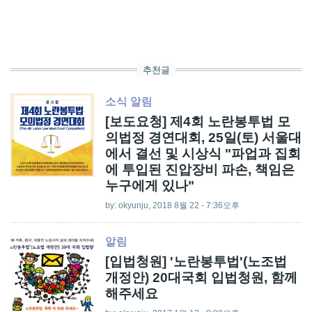
추천글
소식
알림
[보도요청] 제4회 노란봉투법 모
의법정 경연대회, 25일(토) 서울대
에서 결선 및 시상식 "파업과 집회
에 투입된 진압장비 파손, 책임은
누구에게 있나"
by:
okyunju
, 2018 8월 22 - 7:36오후
알림
[입법청원] '노란봉투법'(노조법
개정안) 20대국회 입법청원, 함께
해주세요