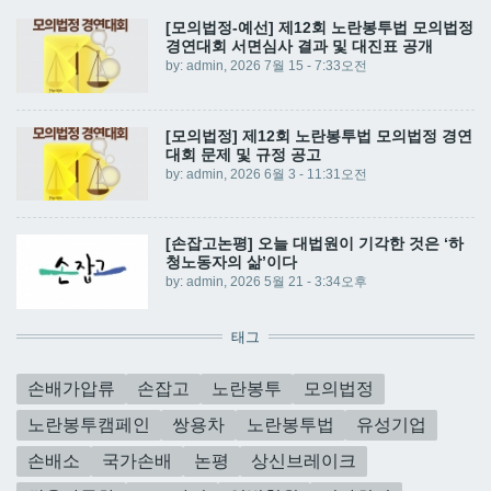
[모의법정-예선] 제12회 노란봉투법 모의법정
경연대회 서면심사 결과 및 대진표 공개
by:
admin
, 2026 7월 15 - 7:33오전
[모의법정] 제12회 노란봉투법 모의법정 경연
대회 문제 및 규정 공고
by:
admin
, 2026 6월 3 - 11:31오전
[손잡고논평] 오늘 대법원이 기각한 것은 ‘하
청노동자의 삶’이다
by:
admin
, 2026 5월 21 - 3:34오후
태그
손배가압류
손잡고
노란봉투
모의법정
노란봉투캠페인
쌍용차
노란봉투법
유성기업
손배소
국가손배
논평
상신브레이크