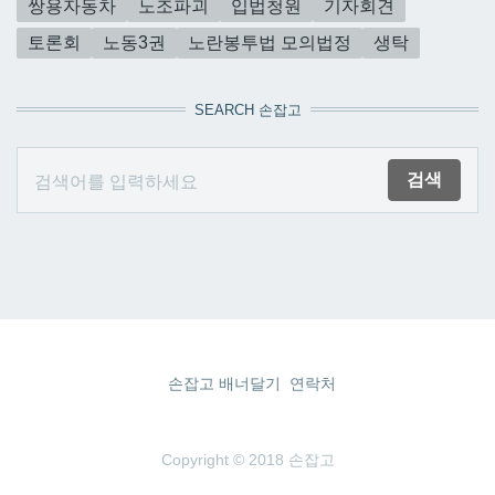
쌍용자동차
노조파괴
입법청원
기자회견
토론회
노동3권
노란봉투법 모의법정
생탁
SEARCH 손잡고
손잡고 배너달기
연락처
Copyright © 2018 손잡고