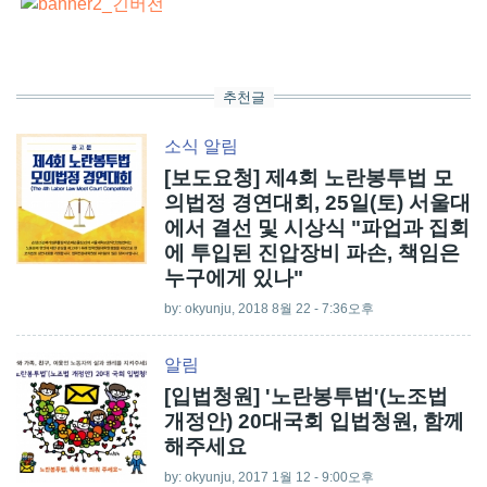
추천글
소식
알림
[보도요청] 제4회 노란봉투법 모
의법정 경연대회, 25일(토) 서울대
에서 결선 및 시상식 "파업과 집회
에 투입된 진압장비 파손, 책임은
누구에게 있나"
by:
okyunju
, 2018 8월 22 - 7:36오후
알림
[입법청원] '노란봉투법'(노조법
개정안) 20대국회 입법청원, 함께
해주세요
by:
okyunju
, 2017 1월 12 - 9:00오후