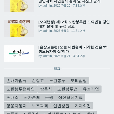
경연대회 서면심사 결과 및 대진표 공개
by:
admin
, 2026 7월 15 - 7:33오전
[모의법정] 제12회 노란봉투법 모의법정 경연
대회 문제 및 규정 공고
by:
admin
, 2026 6월 3 - 11:31오전
[손잡고논평] 오늘 대법원이 기각한 것은 ‘하
청노동자의 삶’이다
by:
admin
, 2026 5월 21 - 3:34오후
태그
손배가압류
손잡고
노란봉투
모의법정
노란봉투캠페인
쌍용차
노란봉투법
유성기업
손배소
국가손배
논평
상신브레이크
쌍용자동차
노조파괴
입법청원
기자회견