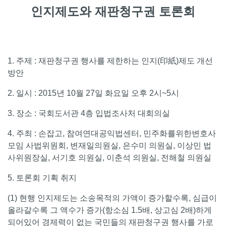
인지제도와 재판청구권 토론회
1. 주제 :
재판청구권 행사를 제한하는 인지(印紙)제도 개선
방안
2. 일시 : 2015년 10월 27일 화요일 오후 2시~5시
3. 장소 : 국회도서관 4층 입법조사처 대회의실
4. 주최 : 손잡고,
참여연대공익법센터, 민주화를위한변호사
모임 사법위원회, 변재일의원실, 은수미 의원실, 이상민 법
사위원장실, 서기호 의원실,
이춘석 의원실, 전해철 의원실
5. 토론회 기획 취지
(1)
현행 인지제도는 소송목적의 가액이 증가할수록, 심급이
올라갈수록 그 액수가 증가(항소심 1.5배, 상고심 2배)하게
되어있어 경제력이 없는 국민들의 재판청구권 행사를 가로