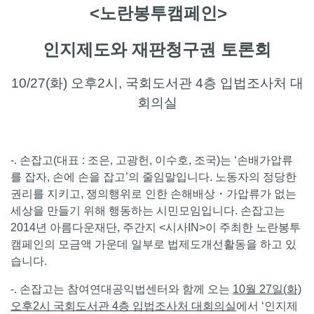
<노란봉투캠페인>
인지제도와 재판청구권 토론회
10/27(화) 오후2시, 국회도서관 4층 입법조사처 대
회의실
-. 손잡고(대표 : 조은, 고광헌, 이수호, 조국)는 ‘손배가압류
를 잡자, 손에 손을 잡고’의 줄임말입니다. 노동자의 정당한
권리를 지키고, 쟁의행위로 인한 손해배상・가압류가 없는
세상을 만들기 위해 행동하는 시민모임입니다. 손잡고는
2014년 아름다운재단, 주간지 <시사IN>이 주최한 노란봉투
캠페인의 모금액 가운데 일부로 법제도개선활동을 하고 있
습니다.
-. 손잡고는 참여연대공익법센터와 함께 오는
10월 27일(화)
오후2시 국회도서관 4층 입법조사처 대회의실
에서 ‘인지제