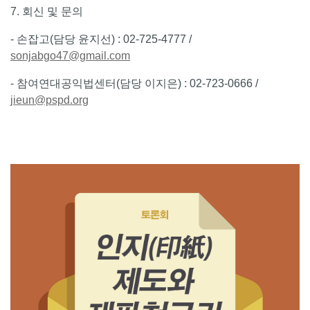
7. 회신 및 문의
- 손잡고(담당 윤지선) : 02-725-4777 /
sonjabgo47@gmail.com
- 참여연대공익법센터(담당 이지은) : 02-723-0666 /
jieun@pspd.org