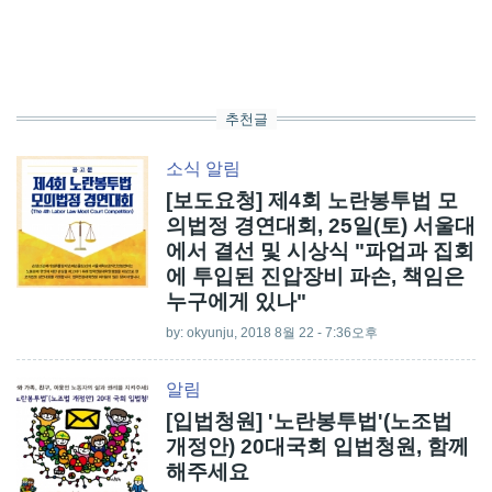
추천글
소식
알림
[보도요청] 제4회 노란봉투법 모
의법정 경연대회, 25일(토) 서울대
에서 결선 및 시상식 "파업과 집회
에 투입된 진압장비 파손, 책임은
누구에게 있나"
by:
okyunju
, 2018 8월 22 - 7:36오후
알림
[입법청원] '노란봉투법'(노조법
개정안) 20대국회 입법청원, 함께
해주세요