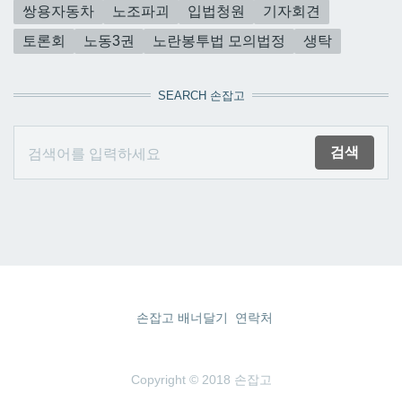
쌍용자동차
노조파괴
입법청원
기자회견
토론회
노동3권
노란봉투법 모의법정
생탁
SEARCH 손잡고
손잡고 배너달기
연락처
Copyright © 2018 손잡고