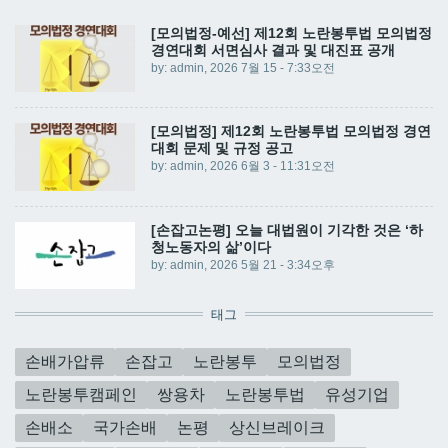
[모의법정-예선] 제12회 노란봉투법 모의법정
경연대회 서면심사 결과 및 대진표 공개
by:
admin
, 2026 7월 15 - 7:33오전
[모의법정] 제12회 노란봉투법 모의법정 경연
대회 문제 및 규정 공고
by:
admin
, 2026 6월 3 - 11:31오전
[손잡고논평] 오늘 대법원이 기각한 것은 ‘하
청노동자의 삶’이다
by:
admin
, 2026 5월 21 - 3:34오후
태그
손배가압류
손잡고
노란봉투
모의법정
노란봉투캠페인
쌍용차
노란봉투법
유성기업
손배소
국가손배
논평
상신브레이크