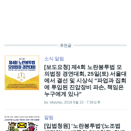
추천글
소식
알림
[보도요청] 제4회 노란봉투법 모
의법정 경연대회, 25일(토) 서울대
에서 결선 및 시상식 "파업과 집회
에 투입된 진압장비 파손, 책임은
누구에게 있나"
by:
okyunju
, 2018 8월 22 - 7:36오후
알림
[입법청원] '노란봉투법'(노조법