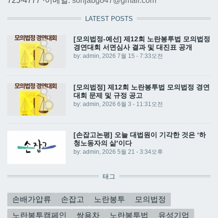
725-4777 ·이메일:
sonjabgo47@gmail.com
LATEST POSTS
[모의법정-예선] 제12회 노란봉투법 모의법정
경연대회 서면심사 결과 및 대진표 공개
by:
admin
, 2026 7월 15 - 7:33오전
[모의법정] 제12회 노란봉투법 모의법정 경연
대회 문제 및 규정 공고
by:
admin
, 2026 6월 3 - 11:31오전
[손잡고논평] 오늘 대법원이 기각한 것은 ‘하
청노동자의 삶’이다
by:
admin
, 2026 5월 21 - 3:34오후
태그
손배가압류
손잡고
노란봉투
모의법정
노란봉투캠페인
쌍용차
노란봉투법
유성기업