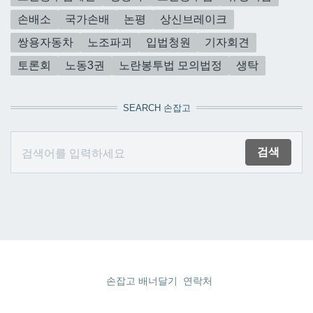
손배소
국가손배
논평
상신브레이크
쌍용자동차
노조파괴
입법청원
기자회견
토론회
노동3권
노란봉투법 모의법정
생탁
SEARCH 손잡고
손잡고 배너달기
연락처