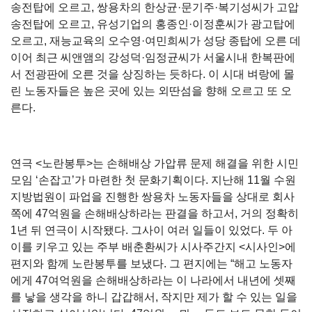
송전탑에 오르고, 쌍용차의 한상균·문기주·복기성씨가 고압
송전탑에 오르고, 유성기업의 홍종인·이정훈씨가 광고탑에
오르고, 재능교육의 오수영·여민희씨가 성당 종탑에 오른 데
이어 최근 씨앤앰의 강성덕·임정균씨가 서울시내 한복판에
서 전광판에 오른 것을 상징하는 듯하다. 이 시대 벼랑에 몰
린 노동자들은 높은 곳에 있는 외딴섬을 향해 오르고 또 오
른다.
연극 <노란봉투>는 손해배상 가압류 문제 해결을 위한 시민
모임 ‘손잡고’가 마련한 첫 문화기획이다. 지난해 11월 수원
지방법원이 파업을 진행한 쌍용차 노동자들을 상대로 회사
쪽에 47억원을 손해배상하라는 판결을 하고서, 거의 정확히
1년 뒤 연극이 시작됐다. 그사이 여러 일들이 있었다. 두 아
이를 키우고 있는 주부 배춘환씨가 시사주간지 <시사인>에
편지와 함께 노란봉투를 보냈다. 그 편지에는 “해고 노동자
에게 47여억원을 손해배상하라는 이 나라에서 내년에 셋째
를 낳을 생각을 하니 갑갑해서, 작지만 제가 할 수 있는 일을