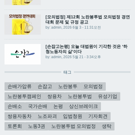
[모의법정] 제12회 노란봉투법 모의법정 경연
대회 문제 및 규정 공고
by:
admin
, 2026 6월 3 - 11:31오전
[손잡고논평] 오늘 대법원이 기각한 것은 ‘하
청노동자의 삶’이다
by:
admin
, 2026 5월 21 - 3:34오후
태그
손배가압류
손잡고
노란봉투
모의법정
노란봉투캠페인
쌍용차
노란봉투법
유성기업
손배소
국가손배
논평
상신브레이크
쌍용자동차
노조파괴
입법청원
기자회견
토론회
노동3권
노란봉투법 모의법정
생탁