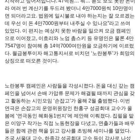
시작하고 싶어서입니다. 47억원… 뭐… 듣도 보도 못한 돈이
라 여러 번 계산기를 두드려 봤더니 4만7000원씩 10만명이
면 되더라고요. 법원에 일시불로 내야 하는지는 잘 모르겠는
데 우선 이 돈 4만7000원부터 내주실 수 있나요”라고 쓰여
있었다. 이 편지는 예상치 못한 바람을 일으켜 모금 캠페인
으로 이어졌고, 이효리와 노엄 촘스키 등 유명인은 물론 4만
7547명이 참여해 총 14억7000여만원을 모금하기에 이르렀
다. 월급봉투이자 해고통지서로 비치던 ‘노란봉투’가 희망의
상징으로 떠오른 것이다.
노란봉투 캠페인은 사람들을 각성시켰다. 돈을 대신 갚는 캠
페인을 넘어서 손배 가압류 문제가 해결될 때까지 관심을 갖
고 활동하는 시민모임 ‘손잡고’가 올해 2월 출범했다. 이번
연극은 손잡고의 운영위원장인 한홍구 성공회대 교수가 올
봄에 ‘연극동인 혜화동1번지’에 제안해 이뤄졌다. 집필을 맡
은 이양구 작가는 직접 노동현장을 다녔고, 연출가들과 배우
들은 함께 관련 책을 읽고 강사를 초빙해 세미나를 열었다.
조국 서울대 교수, 하종강 성공회대 교수 등이 강사로 나섰