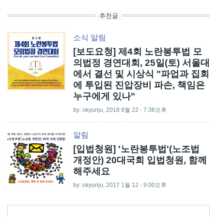
추천글
소식
알림
[보도요청] 제4회 노란봉투법 모
의법정 경연대회, 25일(토) 서울대
에서 결선 및 시상식 "파업과 집회
에 투입된 진압장비 파손, 책임은
누구에게 있나"
by:
okyunju
, 2018 8월 22 - 7:36오후
알림
[입법청원] '노란봉투법'(노조법
개정안) 20대국회 입법청원, 함께
해주세요
by:
okyunju
, 2017 1월 12 - 9:00오후