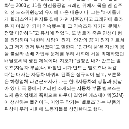
화’는 2003년 11월 한진중공업 크레인 위에서 목을 맨 김주
익 전 노조위원장의 유서에 나온 내용이다. 그는 “아이들에
게 힐리스인지 뭔지를 집에 가면 사주겠다고 크레인에 올라
온 지 며칠 안 되어 약속했는데, 그 약속조차 지키지 못해서
정말 미안하다”고 유서에 적었다. 또 병로가 죽은 민성이 형
을 원망하며 “나한테 사랑이 뭔지, ‘인간의 꿈’이 뭔지 가르쳐
놓고 저가 먼저 부서졌다”고 말한다. ‘인간의 꿈’은 자신의 몸
을 불살라 손배 가압류 문제를 우리 사회에 처음 의제화했던
배달호씨의 평전 제목이다. 지호가 “원청인 내가 만드는 벨
로즈(자동차 부품)나, 하청인 너가 만드는 벨로즈나 똑같
다”는 대사는 자동차 바퀴의 왼쪽은 정규직이 달고, 오른쪽
은 하청업체 파견근로자가 다는 현대자동차의 상황과 맞닿
아 있다. 극 중에서 여러번 소개되는 자동차 부품 벨로즈는
실제 용역업체의 폭력으로 파문이 일었던 에스제이엠(SJM)
이 생산하는 물건이다. 이양구 작가는 ‘벨로즈’라는 부품의
위상이 우리 사회에 노동자들을 상징한다고 했다.