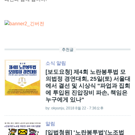
추천글
소식
알림
[보도요청] 제4회 노란봉투법 모
의법정 경연대회, 25일(토) 서울대
에서 결선 및 시상식 "파업과 집회
에 투입된 진압장비 파손, 책임은
누구에게 있나"
by:
okyunju
, 2018 8월 22 - 7:36오후
알림
[입법청원] '노란봉투법'(노조법