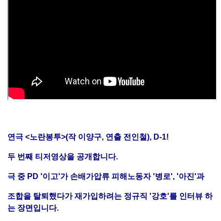
연극 <노란봉투>(작 이양구, 연출 전인철), D-1!
두 번째 티저영상을 공개합니다.
극 중 PD '이고'가 손배가압류 피해노동자 '병로', '아진'과
조합을 탈퇴했다가 재가입하려는 정규직 '강호'를 인터뷰 하
는 장면입니다.