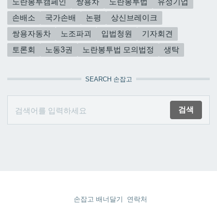
노란봉투캠페인
쌍용차
노란봉투법
유성기업
손배소
국가손배
논평
상신브레이크
쌍용자동차
노조파괴
입법청원
기자회견
토론회
노동3권
노란봉투법 모의법정
생탁
SEARCH 손잡고
손잡고 배너달기
연락처