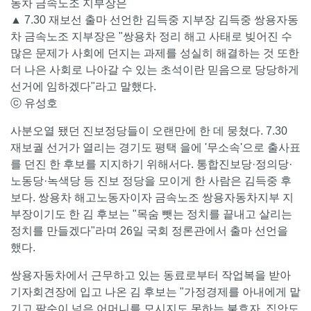
▲ 7.30 재보선 출마 선언한 김득중 지부장 김득중 쌍용자동
차 금속노조 지부장은 "쌍용차 정리 해고 사태로 빚어진 수
많은 문제가 사회에 던지는 과제를 성실히 해결하는 것 또한
더 나은 사회로 나아갈 수 있는 초석이란 믿음으로 당당하게
선거에 임하겠다"라고 말했다.
ⓒ 유성호
사분오열 됐던 진보정당들이 오랜만에 한 데 뭉쳤다. 7.30
재보궐 선거가 열리는 경기도 평택 을에 '무소속'으로 출사표
를 던진 한 후보를 지지하기 위해서다. 통합진보당·정의당·
노동당·녹색당 등 진보 정당을 모이게 한 사람은 김득중 후
보다. 쌍용차 해고노동자이자 금속노조 쌍용자동차지부 지
부장이기도 한 김 후보는 "목숨 뺏는 정치를 끝내고 살리는
정치를 만들겠다"라며 26일 국회 정론관에서 출마 선언을
했다.
쌍용자동차에서 근무하고 있는 동료로부터 작업복을 받아
기자회견장에 입고 나온 김 후보는 "가정경제를 아내에게 맡
기고 팔순이 넘은 어머니를 모시지도 못하는 불효자, 집안도