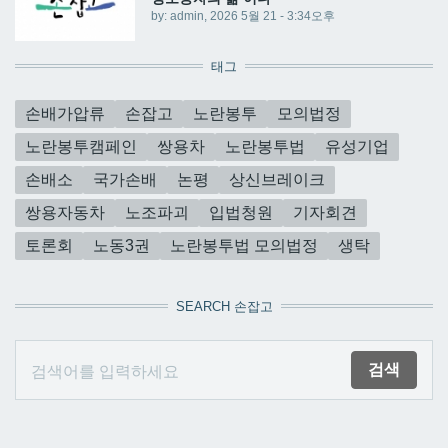
by:
admin
, 2026 5월 21 - 3:34오후
태그
손배가압류
손잡고
노란봉투
모의법정
노란봉투캠페인
쌍용차
노란봉투법
유성기업
손배소
국가손배
논평
상신브레이크
쌍용자동차
노조파괴
입법청원
기자회견
토론회
노동3권
노란봉투법 모의법정
생탁
SEARCH 손잡고