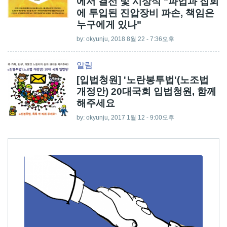
에서 결선 및 시상식 "파업과 집회
에 투입된 진압장비 파손, 책임은
누구에게 있나"
by:
okyunju
, 2018 8월 22 - 7:36오후
알림
[입법청원] '노란봉투법'(노조법
개정안) 20대국회 입법청원, 함께
해주세요
by:
okyunju
, 2017 1월 12 - 9:00오후