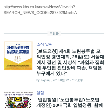
http://news.kbs.co.kr/news/NewsView.do?
SEARCH_NEWS_CODE=2878929&ref=A
추천글
소식
알림
[보도요청] 제4회 노란봉투법 모
의법정 경연대회, 25일(토) 서울대
에서 결선 및 시상식 "파업과 집회
에 투입된 진압장비 파손, 책임은
누구에게 있나"
by:
okyunju
, 2018 8월 22 - 7:36오후
알림
[입법청원] '노란봉투법'(노조법
개정안) 20대국회 입법청원, 함께