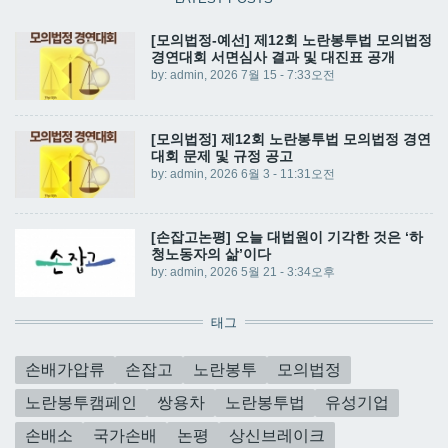
[모의법정-예선] 제12회 노란봉투법 모의법정
경연대회 서면심사 결과 및 대진표 공개
by:
admin
, 2026 7월 15 - 7:33오전
[모의법정] 제12회 노란봉투법 모의법정 경연
대회 문제 및 규정 공고
by:
admin
, 2026 6월 3 - 11:31오전
[손잡고논평] 오늘 대법원이 기각한 것은 ‘하
청노동자의 삶’이다
by:
admin
, 2026 5월 21 - 3:34오후
태그
손배가압류
손잡고
노란봉투
모의법정
노란봉투캠페인
쌍용차
노란봉투법
유성기업
손배소
국가손배
논평
상신브레이크