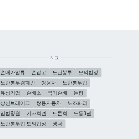
태그
손배가압류
손잡고
노란봉투
모의법정
노란봉투캠페인
쌍용차
노란봉투법
유성기업
손배소
국가손배
논평
상신브레이크
쌍용자동차
노조파괴
입법청원
기자회견
토론회
노동3권
노란봉투법 모의법정
생탁