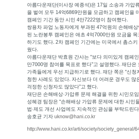
아름다운재단(이사장 예종석)은 17일 소송과 가압
을 벌여 모두 14억6869만원을 모금하고 캠페인을 
캠페인 기간 동안 시민 4만7222명이 참여했다.
쌍용차 파업 노동자에게 부과된 47억원의 손해배상액
된 노란봉투 캠페인은 애초 4억7000만원 모금을 목
하기도 했다. 2차 캠페인 기간에는 미국에서 촘스키
웠다.
아름다운재단 박효원 간사는 “보다 의미있게 캠페인
만7000명 참여를 목표로 했다”고 설명했다. 재단은
가족들에게 우선 지급하기로 했다. 재단 쪽은 “신
청한 사례도 있었다. 자신보다 더 어려운 경우도 많
걱정한 신청자도 많았다”고 했다.
재단은 손해배상·가압류 문제 해결을 위한 시민모임 
성혜경 팀장은 “손해배상 가압류 문제에 대한 시민들
법·제도 개선 사업에도 지속적인 관심을 부탁드린다”
송호균 기자
uknow@hani.co.kr
http://www.hani.co.kr/arti/society/society_general/