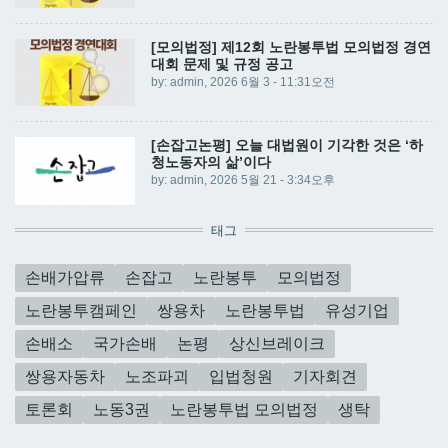
[모의법정] 제12회 노란봉투법 모의법정 경연
대회 문제 및 규정 공고
by:
admin
, 2026 6월 3 - 11:31오전
[손잡고논평] 오늘 대법원이 기각한 것은 ‘하
청노동자의 삶’이다
by:
admin
, 2026 5월 21 - 3:34오후
태그
손배가압류
손잡고
노란봉투
모의법정
노란봉투캠페인
쌍용차
노란봉투법
유성기업
손배소
국가손배
논평
상신브레이크
쌍용자동차
노조파괴
입법청원
기자회견
토론회
노동3권
노란봉투법 모의법정
생탁