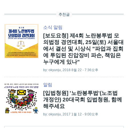
추천글
소식
알림
[보도요청] 제4회 노란봉투법 모
의법정 경연대회, 25일(토) 서울대
에서 결선 및 시상식 "파업과 집회
에 투입된 진압장비 파손, 책임은
누구에게 있나"
by:
okyunju
, 2018 8월 22 - 7:36오후
알림
[입법청원] '노란봉투법'(노조법
개정안) 20대국회 입법청원, 함께
해주세요
by:
okyunju
, 2017 1월 12 - 9:00오후