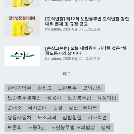
[모의법정] 제12회 노란봉투법 모의법정 경연
대회 문제 및 규정 공고
by:
admin
, 2026 6월 3 - 11:31오전
[손잡고논평] 오늘 대법원이 기각한 것은 ‘하
청노동자의 삶’이다
by:
admin
, 2026 5월 21 - 3:34오후
태그
손배가압류
손잡고
노란봉투
모의법정
노란봉투캠페인
쌍용차
노란봉투법
유성기업
손배소
국가손배
논평
상신브레이크
쌍용자동차
노조파괴
입법청원
기자회견
토론회
노동3권
노란봉투법 모의법정
생탁