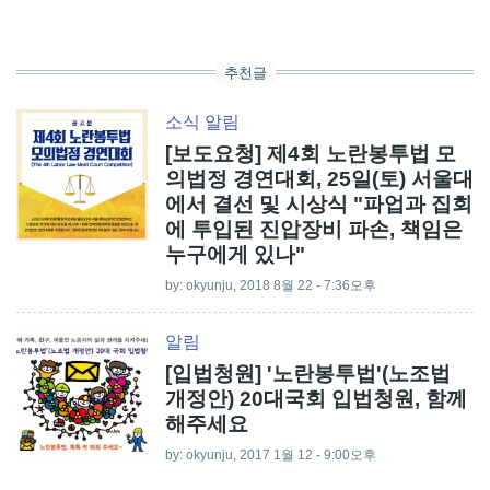
추천글
소식
알림
[보도요청] 제4회 노란봉투법 모
의법정 경연대회, 25일(토) 서울대
에서 결선 및 시상식 "파업과 집회
에 투입된 진압장비 파손, 책임은
누구에게 있나"
by:
okyunju
, 2018 8월 22 - 7:36오후
알림
[입법청원] '노란봉투법'(노조법
개정안) 20대국회 입법청원, 함께
해주세요
by:
okyunju
, 2017 1월 12 - 9:00오후