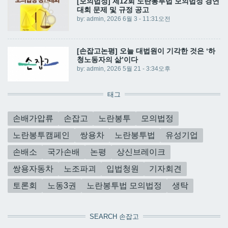
[모의법정] 제12회 노란봉투법 모의법정 경연
대회 문제 및 규정 공고
by:
admin
, 2026 6월 3 - 11:31오전
[손잡고논평] 오늘 대법원이 기각한 것은 ‘하
청노동자의 삶’이다
by:
admin
, 2026 5월 21 - 3:34오후
태그
손배가압류
손잡고
노란봉투
모의법정
노란봉투캠페인
쌍용차
노란봉투법
유성기업
손배소
국가손배
논평
상신브레이크
쌍용자동차
노조파괴
입법청원
기자회견
토론회
노동3권
노란봉투법 모의법정
생탁
SEARCH 손잡고