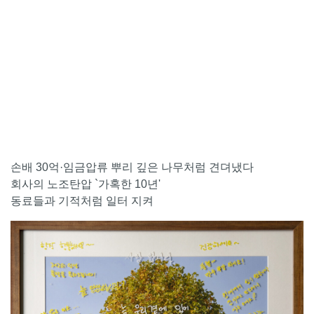
손배 30억·임금압류 뿌리 깊은 나무처럼 견뎌냈다
회사의 노조탄압 `가혹한 10년'
동료들과 기적처럼 일터 지켜