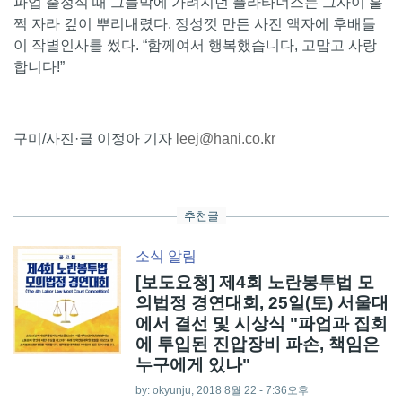
파업 출정식 때 그늘막에 가려지던 플라타너스는 그사이 훌
쩍 자라 깊이 뿌리내렸다. 정성껏 만든 사진 액자에 후배들
이 작별인사를 썼다. “함께여서 행복했습니다, 고맙고 사랑
합니다!”
구미/사진·글 이정아 기자
leej@hani.co.kr
추천글
소식
알림
[보도요청] 제4회 노란봉투법 모
의법정 경연대회, 25일(토) 서울대
에서 결선 및 시상식 "파업과 집회
에 투입된 진압장비 파손, 책임은
누구에게 있나"
by:
okyunju
, 2018 8월 22 - 7:36오후