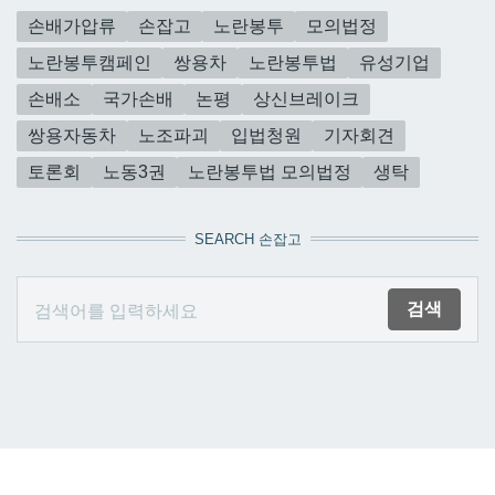
손배가압류
손잡고
노란봉투
모의법정
노란봉투캠페인
쌍용차
노란봉투법
유성기업
손배소
국가손배
논평
상신브레이크
쌍용자동차
노조파괴
입법청원
기자회견
토론회
노동3권
노란봉투법 모의법정
생탁
SEARCH 손잡고