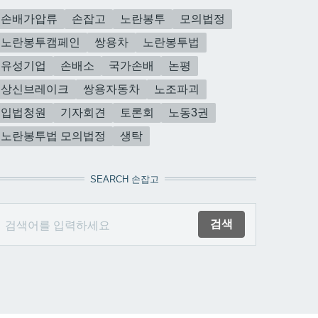
손배가압류
손잡고
노란봉투
모의법정
노란봉투캠페인
쌍용차
노란봉투법
유성기업
손배소
국가손배
논평
상신브레이크
쌍용자동차
노조파괴
입법청원
기자회견
토론회
노동3권
노란봉투법 모의법정
생탁
SEARCH 손잡고