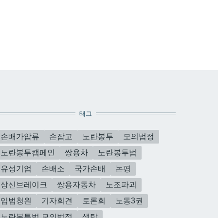
태그
손배가압류
손잡고
노란봉투
모의법정
노란봉투캠페인
쌍용차
노란봉투법
유성기업
손배소
국가손배
논평
상신브레이크
쌍용자동차
노조파괴
입법청원
기자회견
토론회
노동3권
노란봉투법 모의법정
생탁