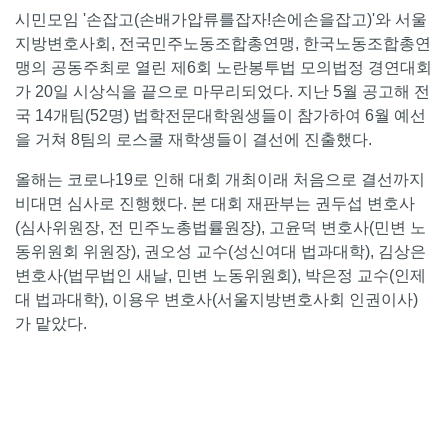
시민모임 '손잡고(손배가압류를잡자!손에손을잡고)'와 서울
지방변호사회, 전국민주노동조합총연맹, 한국노동조합총연
맹의 공동주최로 열린 제6회 노란봉투법 모의법정 경연대회
가 20일 시상식을 끝으로 마무리되었다. 지난 5월 공고해 전
국 14개팀(52명) 법학전문대학원생들이 참가하여 6월 예선
을 거쳐 8팀의 로스쿨 재학생들이 결선에 진출했다.
올해는 코로나19로 인해 대회 개최이래 처음으로 결선까지
비대면 심사로 진행했다. 본 대회 재판부는 권두섭 변호사
(심사위원장, 전 민주노총법률원장), 고윤덕 변호사(민변 노
동위원회 위원장), 권오성 교수(성신여대 법과대학), 김상은
변호사(법무법인 새날, 민변 노동위원회), 박은정 교수(인제
대 법과대학), 이용우 변호사(서울지방변호사회 인권이사)
가 맡았다.