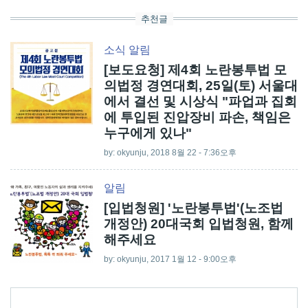
추천글
소식
알림
[보도요청] 제4회 노란봉투법 모
의법정 경연대회, 25일(토) 서울대
에서 결선 및 시상식 "파업과 집회
에 투입된 진압장비 파손, 책임은
누구에게 있나"
by:
okyunju
, 2018 8월 22 - 7:36오후
알림
[입법청원] '노란봉투법'(노조법
개정안) 20대국회 입법청원, 함께
해주세요
by:
okyunju
, 2017 1월 12 - 9:00오후