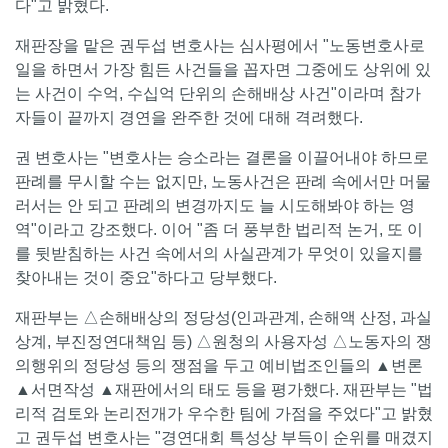
다"고 밝혔다.
재판장을 맡은 권두섭 변호사는 심사평에서 "노동변호사로
일을 하면서 가장 힘든 사건들을 꼽자면 그중에도 상위에 있
는 사건이 수억, 수십억 단위의 손해배상 사건"이라며 참가
자들이 끝까지 경연을 완주한 것에 대해 격려했다.
권 변호사는 "변호사는 승소라는 결론을 이끌어내야 하므로
판례를 무시할 수는 없지만, 노동사건은 판례 속에서만 머물
러서는 안 되고 판례의 변경까지도 늘 시도해봐야 하는 영
역"이라고 강조했다. 이어 "좀 더 풍부한 법리적 논거, 또 이
를 뒷받침하는 사건 속에서의 사실관계가 무엇이 있을지를
찾아내는 것이 중요"하다고 당부했다.
재판부는 △손해배상의 정당성(인과관계, 손해액 산정, 과실
상계, 부진정연대책임 등) △원청의 사용자성 △노동자의 쟁
의행위의 정당성 등의 쟁점을 두고 예비법조인들의 ▲변론
▲서면작성 ▲재판에서의 태도 등을 평가했다. 재판부는 "법
리적 검토와 논리전개가 우수한 팀에 가점을 주었다"고 밝혔
고 권두섭 변호사는 "경연대회 특성상 부득이 순위를 매겼지