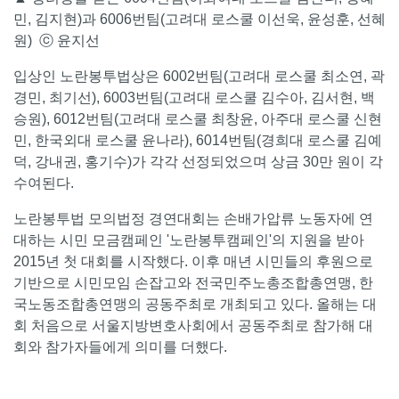
민, 김지현)과 6006번팀(고려대 로스쿨 이선욱, 윤성훈, 선혜
원) ⓒ 윤지선
입상인 노란봉투법상은 6002번팀(고려대 로스쿨 최소연, 곽
경민, 최기선), 6003번팀(고려대 로스쿨 김수아, 김서현, 백
승원), 6012번팀(고려대 로스쿨 최창윤, 아주대 로스쿨 신현
민, 한국외대 로스쿨 윤나라), 6014번팀(경희대 로스쿨 김예
덕, 강내권, 홍기수)가 각각 선정되었으며 상금 30만 원이 각
수여된다.
노란봉투법 모의법정 경연대회는 손배가압류 노동자에 연
대하는 시민 모금캠페인 '노란봉투캠페인'의 지원을 받아
2015년 첫 대회를 시작했다. 이후 매년 시민들의 후원으로
기반으로 시민모임 손잡고와 전국민주노총조합총연맹, 한
국노동조합총연맹의 공동주최로 개최되고 있다. 올해는 대
회 처음으로 서울지방변호사회에서 공동주최로 참가해 대
회와 참가자들에게 의미를 더했다.