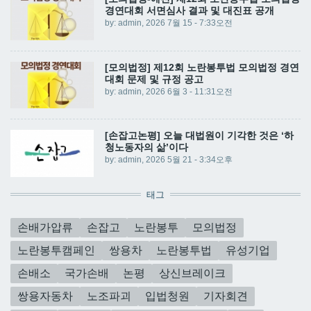
경연대회 서면심사 결과 및 대진표 공개
by:
admin
, 2026 7월 15 - 7:33오전
[모의법정] 제12회 노란봉투법 모의법정 경연
대회 문제 및 규정 공고
by:
admin
, 2026 6월 3 - 11:31오전
[손잡고논평] 오늘 대법원이 기각한 것은 ‘하
청노동자의 삶’이다
by:
admin
, 2026 5월 21 - 3:34오후
태그
손배가압류
손잡고
노란봉투
모의법정
노란봉투캠페인
쌍용차
노란봉투법
유성기업
손배소
국가손배
논평
상신브레이크
쌍용자동차
노조파괴
입법청원
기자회견