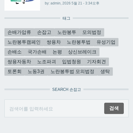
by:
admin
, 2026 5월 21 - 3:34오후
태그
손배가압류
손잡고
노란봉투
모의법정
노란봉투캠페인
쌍용차
노란봉투법
유성기업
손배소
국가손배
논평
상신브레이크
쌍용자동차
노조파괴
입법청원
기자회견
토론회
노동3권
노란봉투법 모의법정
생탁
SEARCH 손잡고