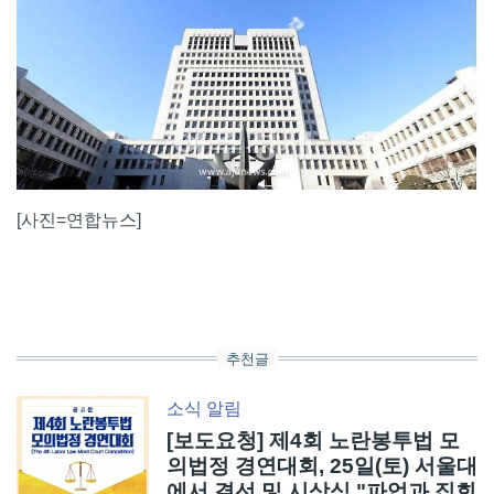
[사진=연합뉴스]
추천글
소식
알림
[보도요청] 제4회 노란봉투법 모
의법정 경연대회, 25일(토) 서울대
에서 결선 및 시상식 "파업과 집회