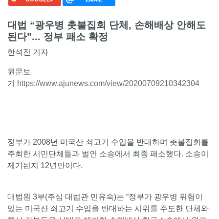
대법 “광우병 촛불집회 단체, 손해배상 안해도
된다”... 정부 패소 확정
한석진 기자
원문보
기
https://www.ajunews.com/view/20200709210342304
정부가 2008년 미국산 쇠고기 수입을 반대하며 촛불집회를
주최한 시민단체들과 벌인 소송에서 최종 패소했다. 소송이
제기된지 12년만이다.
대법원 3부(주심 대법관 민유숙)는 “정부가 광우병 위험이
있는 미국산 쇠고기 수입을 반대하는 시위를 주도한 단체와