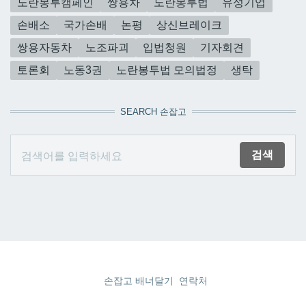
노란봉투캠페인
쌍용차
노란봉투법
유성기업
손배소
국가손배
논평
상신브레이크
쌍용자동차
노조파괴
입법청원
기자회견
토론회
노동3권
노란봉투법 모의법정
생탁
SEARCH 손잡고
손잡고 배너달기
연락처