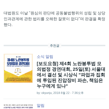
대법원도 이날 "원심의 판단에 공동불법행위의 성립 및 상당
인과관계에 관한 법리를 오해한 잘못이 없다"며 판결을 확정
했다.
추천글
소식
알림
[보도요청] 제4회 노란봉투법 모
의법정 경연대회, 25일(토) 서울대
에서 결선 및 시상식 "파업과 집회
에 투입된 진압장비 파손, 책임은
누구에게 있나"
by:
okyunju
, 2018 8월 22 - 7:36오후
알림