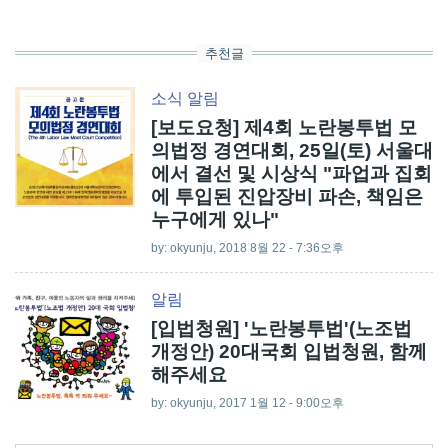
추천글
소식
알림
[보도요청] 제4회 노란봉투법 모
의법정 경연대회, 25일(토) 서울대
에서 결선 및 시상식 "파업과 집회
에 투입된 진압장비 파손, 책임은
누구에게 있나"
by:
okyunju
, 2018 8월 22 - 7:36오후
알림
[입법청원] '노란봉투법'(노조법
개정안) 20대국회 입법청원, 함께
해주세요
by:
okyunju
, 2017 1월 12 - 9:00오후