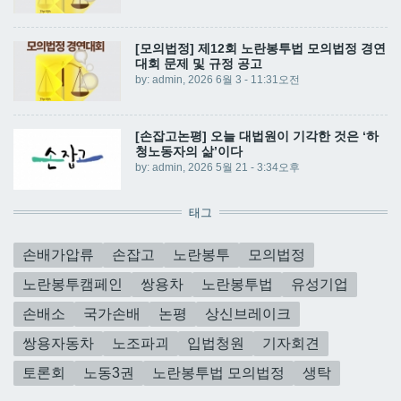
[모의법정] 제12회 노란봉투법 모의법정 경연
대회 문제 및 규정 공고
by:
admin
, 2026 6월 3 - 11:31오전
[손잡고논평] 오늘 대법원이 기각한 것은 ‘하
청노동자의 삶’이다
by:
admin
, 2026 5월 21 - 3:34오후
태그
손배가압류
손잡고
노란봉투
모의법정
노란봉투캠페인
쌍용차
노란봉투법
유성기업
손배소
국가손배
논평
상신브레이크
쌍용자동차
노조파괴
입법청원
기자회견
토론회
노동3권
노란봉투법 모의법정
생탁