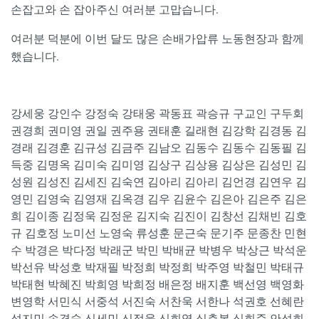
손잡고와 손 잡아주신 여러분 고맙습니다.
여러분 덕분에 이번 달도 많은 손배가압류 노동현장과 함께
했습니다.
강세웅 강인수 강정숙 강태웅 곽동표 곽승규 구교인 구두회
권경희 권미영 권일 권주용 권태훈 길래현 김강학 김경동 김
경래 김경훈 김규성 김금주 김남오 김동수 김동수 김동필 김
득중 김명옥 김미숙 김미영 김상구 김상용 김상은 김성민 김
성원 김성진 김세진 김숙연 김아리 김아리 김언경 김연우 김
영민 김영숙 김영재 김옥경 김우 김윤수 김은아 김은주 김은
희 김이종 김정욱 김정운 김지숙 김진이 김창선 김채빈 김호
규 김호정 노미선 노영숙 류성훈 문근숙 문기주 문종찬 민현
수 박경은 박다정 박래군 박민 박배균 박병우 박상근 박석운
박선유 박성호 박재필 박정희 박정희 박주영 박철민 박태규
박태현 박혜진 박희영 박희정 배은정 배지훈 백선영 백영화
변영학 서민식 서중석 서진숙 서찬욱 서한나 석권호 선혜란
성지민 송경숙 신세민 신정웅 신희영 심춘복 심희준 안성희