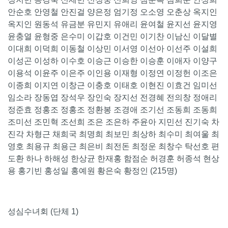
안순호 안영철 안진걸 양은정 엄기정 오소영 오춘상 옥지인
옥지인 원동석 유금분 유민지 유애리 윤여철 윤지선 윤지영
윤충열 윤형중 은수미 이갑호 이건민 이기찬 이남신 이달별
이대희 이덕희 이동철 이상민 이서영 이선아 이선주 이설희
이성곤 이성하 이수호 이승근 이승한 이승훈 이애자 이양구
이용석 이윤주 이은주 이인용 이재형 이정연 이정헌 이조은
이종희 이지연 이창근 이충호 이태호 이현진 이효건 임미선
임소라 장동엽 장석우 장인숙 장지선 전경혜 전의창 정애리
정준효 정홍조 정홍조 정환봉 조경애 조기선 조동희 조동희
조미선 조민혁 조선희 조은 조은하 주윤아 지민선 진기숙 차
진각 차형근 채희국 최명희 최보민 최상하 최수미 최여울 최
영호 최용규 최용근 최은비 최전돈 최정운 최창수 탁선호 편
도환 하나 하해성 한상균 한재홍 함점순 허경훈 허종석 현상
용 홍기빈 홍성일 홍예원 황은숙 황정인 (215명)
성심수녀회 (단체 1)