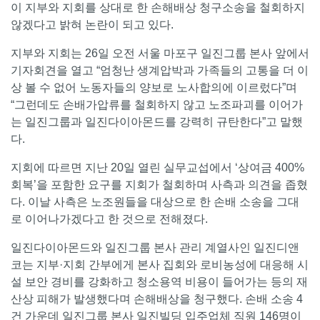
이 지부와 지회를 상대로 한 손해배상 청구소송을 철회하지
않겠다고 밝혀 논란이 되고 있다.
지부와 지회는 26일 오전 서울 마포구 일진그룹 본사 앞에서
기자회견을 열고 “엄청난 생계압박과 가족들의 고통을 더 이
상 볼 수 없어 노동자들의 양보로 노사합의에 이르렀다”며
“그런데도 손배가압류를 철회하지 않고 노조파괴를 이어가
는 일진그룹과 일진다이아몬드를 강력히 규탄한다”고 말했
다.
지회에 따르면 지난 20일 열린 실무교섭에서 ‘상여금 400%
회복’을 포함한 요구를 지회가 철회하며 사측과 의견을 좁혔
다. 이날 사측은 노조원들을 대상으로 한 손배 소송을 그대
로 이어나가겠다고 한 것으로 전해졌다.
일진다이아몬드와 일진그룹 본사 관리 계열사인 일진디앤
코는 지부·지회 간부에게 본사 집회와 로비농성에 대응해 시
설 보안 경비를 강화하고 청소용역 비용이 들어가는 등의 재
산상 피해가 발생했다며 손해배상을 청구했다. 손배 소송 4
건 가운데 일진그룹 본사 일진빌딩 입주업체 직원 146명이