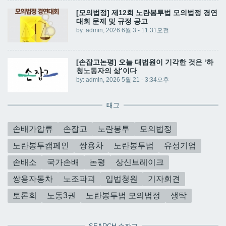
[모의법정] 제12회 노란봉투법 모의법정 경연
대회 문제 및 규정 공고
by:
admin
, 2026 6월 3 - 11:31오전
[손잡고논평] 오늘 대법원이 기각한 것은 ‘하
청노동자의 삶’이다
by:
admin
, 2026 5월 21 - 3:34오후
태그
손배가압류
손잡고
노란봉투
모의법정
노란봉투캠페인
쌍용차
노란봉투법
유성기업
손배소
국가손배
논평
상신브레이크
쌍용자동차
노조파괴
입법청원
기자회견
토론회
노동3권
노란봉투법 모의법정
생탁