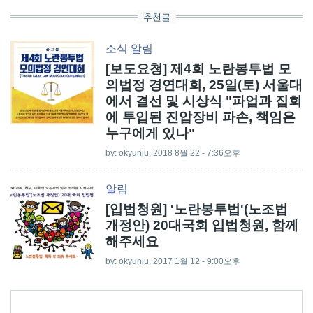
추천글
소식
알림
[보도요청] 제4회 노란봉투법 모
의법정 경연대회, 25일(토) 서울대
에서 결선 및 시상식 "파업과 집회
에 투입된 진압장비 파손, 책임은
누구에게 있나"
by:
okyunju
, 2018 8월 22 - 7:36오후
알림
[입법청원] '노란봉투법'(노조법
개정안) 20대국회 입법청원, 함께
해주세요
by:
okyunju
, 2017 1월 12 - 9:00오후