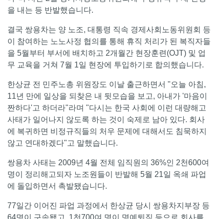
을 내는 등 반발했습니다.
결국 쌍용차는 양 노조, 대통령 직속 경제사회노동위원회 등
이 참여하는 노노사정 협의를 통해 휴직 처리가 된 복직자들
을 5월부터 부서에 배치하고 2개월간 현장훈련(OJT) 및 업
무 교육을 거쳐 7월 1일 현장에 투입하기로 합의했습니다.
한상균 전 민주노총 위원장도 이날 출근하면서 "오늘 아침,
11년 만에 일상을 되찾은 내 뒷모습을 보고, 아내가 '마음이
짠하다'고 하더라"라며 "다시는 한국 사회에 이런 대량해고
사태가 일어나지 않도록 하는 것이 숙제로 남아 있다. 회사
에 복귀하면 비정규직들의 처우 문제에 대해서도 침묵하지
않고 연대하겠다"고 말했습니다.
쌍용차 사태는 2009년 4월 전체 임직원의 36%인 2천600여
명이 정리해고되자 노조원들이 반발해 5월 21일 옥쇄 파업
에 돌입하면서 촉발됐습니다.
77일간 이어진 파업 과정에서 한상균 당시 쌍용차지부장 등
64명이 구속됐고, 1천700여 명이 명예퇴직 등으로 회사를