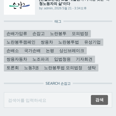
청노동자의 삶’이다
by:
admin
, 2026 5월 21 - 3:34오후
태그
손배가압류
손잡고
노란봉투
모의법정
노란봉투캠페인
쌍용차
노란봉투법
유성기업
손배소
국가손배
논평
상신브레이크
쌍용자동차
노조파괴
입법청원
기자회견
토론회
노동3권
노란봉투법 모의법정
생탁
SEARCH 손잡고