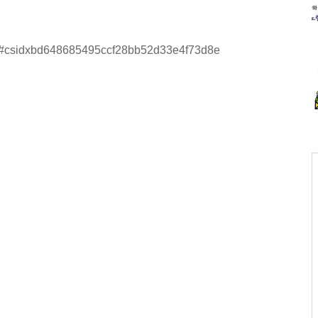
.html#csidxbd648685495ccf28bb52d33e4f73d8e