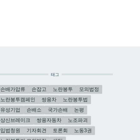
태그
손배가압류
손잡고
노란봉투
모의법정
노란봉투캠페인
쌍용차
노란봉투법
유성기업
손배소
국가손배
논평
상신브레이크
쌍용자동차
노조파괴
입법청원
기자회견
토론회
노동3권