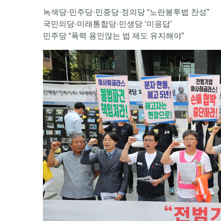
녹색당·민주당·민중당·정의당 “노란봉투법 찬성”
국민의당·미래통합당·민생당 ‘미응답’
민주당 “폭력 용인않는 법 제도 유지해야”