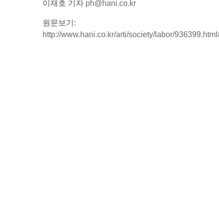
이재호 기자
ph@hani.co.kr
원문보기:
http://www.hani.co.kr/arti/society/labor/936399