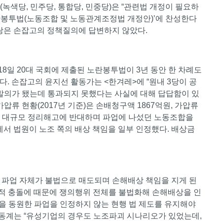
(녹색당, 민주당, 통합당, 민중당)은 “관련법 개정이 필요하
란봉투법(노동조합 및 노동관계조정법 개정안)’에 찬성한다
생당은 손잡고의 정책질의에 답변하지 않았다.
18일 20대 국회에 제출된 노란봉투법이 3년 동안 한 차례도
. 손잡고의 윤지선 활동가는 <한겨레>에 “원내 3당이 공
 발의가 됐는데 통과되지 못했다는 사실에 대해 답답함이 있
압류 현황(2017년 기준)은 손배청구액 1867억원, 가압류
사쪽의 대규모 정리해고에 반대하며 파업에 나섰던 노동조합을
 법원이 노조 쪽의 배상 책임을 일부 인정했다. 배상금
 파업 자체가 불법으로 매도되며 손해배상 책임을 지게 된
리적 충돌에 때문에 쟁의행위 전체를 불법화해 손해배상을 인
등을 동원한 파업을 인정하지 않는 현행 법 제도를 유지해야
노동계는 “유성기업의 경우도 노조파괴 시나리오가 있었는데,