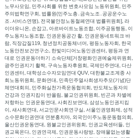
노무사모임, 민주사회를 위한 변호사모임 노동위원회, 민주
주의법학연구회, 법률원(민주노총․금속노조․공공운수노
조․서비스연맹), 전국불안정노동철폐연대 법률위원회], 라
이더유니온, 손잡고, 아르바이트노동조합, 이주공동행동, 이
주노동자노동조합, 인권운동공간 활, 인권운동네트워크 바
람, 직장갑질119, 청년정치공동체너머, 평등노동자회, 한국
노동안전보건연구소, 한빛미디어노동인권센터, 평등과 연
대로 인권운동더하기 소속단체[거창평화인권예술제위원회,
광주인권지기 활짝, 구속노동자후원회, 국제민주연대, 다산
인권센터, 대학성소수자모임연대 QUV, 대한불교조계종 사
회노동위원회, 문화연대, 민족민주열사희생자추모(기념)단
체연대회의, 민주화실천가족운동협의회, 반도체노동자의
건강과 인권지킴이 반올림, 불교인권위원회, 빈곤과 차별에
저항하는 인권운동연대, 사회진보연대, 삼성노동인권지킴
이, 새사회연대, 서교인문사회연구실, 서울인권영화제, 성적
소수문화인권연대 연분홍치마, 외국인이주노동운동협의회,
울산인권운동연대, 원불교인권위원회, 인권교육센터들, 인
권교육온다, 인권연극제, 인권운동사랑방, 장애물없는생활