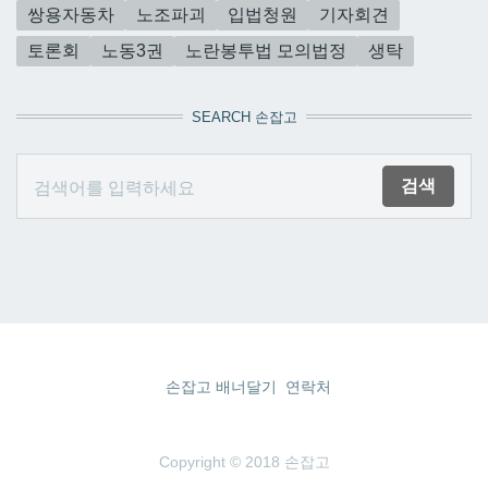
쌍용자동차
노조파괴
입법청원
기자회견
토론회
노동3권
노란봉투법 모의법정
생탁
SEARCH 손잡고
손잡고 배너달기
연락처
Copyright © 2018 손잡고