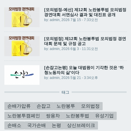
[모의법정-예선] 제12회 노란봉투법 모의법정
경연대회 서면심사 결과 및 대진표 공개
by:
admin
, 2026 7월 15 - 7:33오전
[모의법정] 제12회 노란봉투법 모의법정 경연
대회 문제 및 규정 공고
by:
admin
, 2026 6월 3 - 11:31오전
[손잡고논평] 오늘 대법원이 기각한 것은 ‘하
청노동자의 삶’이다
by:
admin
, 2026 5월 21 - 3:34오후
태그
손배가압류
손잡고
노란봉투
모의법정
노란봉투캠페인
쌍용차
노란봉투법
유성기업
손배소
국가손배
논평
상신브레이크