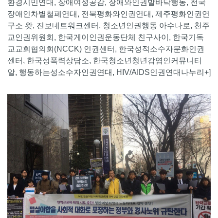
환경시민연대, 장애여성공감, 장애와인권발바닥행동, 전국
장애인차별철폐연대, 전북평화와인권연대, 제주평화인권연
구소 왓, 진보네트워크센터, 청소년인권행동 아수나로, 천주
교인권위원회, 한국게이인권운동단체 친구사이, 한국기독
교교회협의회(NCCK) 인권센터, 한국성적소수자문화인권
센터, 한국성폭력상담소, 한국청소년청년감염인커뮤니티
알, 행동하는성소수자인권연대, HIV/AIDS인권연대나누리+]