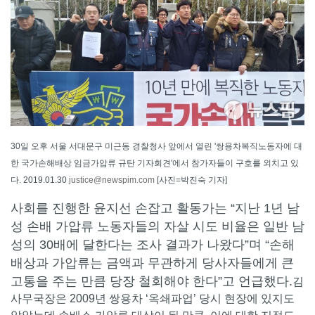
30일 오후 서울 서대문구 미근동 경찰청사 앞에서 열린 '쌍용차복직노동자에 대
한 국가손해배상 임금가압류 규탄 기자회견'에서 참가자들이 구호를 외치고 있
다. 2019.01.30
justice@newspim.com
[사진=박진숙 기자]
사회를 진행한 윤지선 손잡고 활동가는 “지난 1년 남
성 손배 가압류 노동자들의 자살 시도 비율은 일반 남
성의 30배에 달한다는 조사 결과가 나왔다”며 “손해
배상과 가압류는 금액과 무관하게 당사자들에게 큰
고통을 주는 만큼 당장 철회해야 한다”고 언급했다.
김
사무국장은 2009년 쌍용차 ‘옥쇄파업’ 당시 현장에 있지도