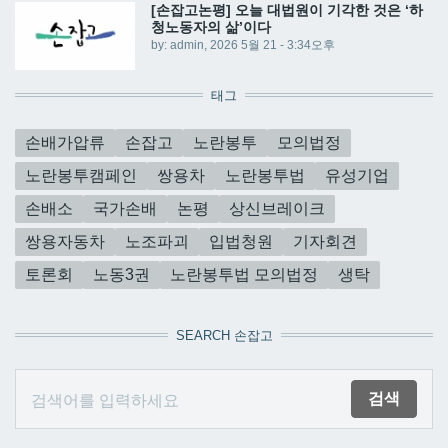
[손잡고논평] 오늘 대법원이 기각한 것은 ‘하
청노동자의 삶’이다
by:
admin
, 2026 5월 21 - 3:34오후
태그
손배가압류
손잡고
노란봉투
모의법정
노란봉투캠페인
쌍용차
노란봉투법
유성기업
손배소
국가손배
논평
상신브레이크
쌍용자동차
노조파괴
입법청원
기자회견
토론회
노동3권
노란봉투법 모의법정
생탁
SEARCH 손잡고