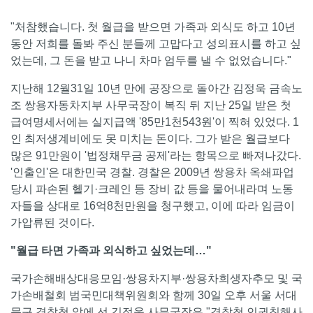
"처참했습니다. 첫 월급을 받으면 가족과 외식도 하고 10년
동안 저희를 돌봐 주신 분들께 고맙다고 성의표시를 하고 싶
었는데, 그 돈을 받고 나니 차마 엄두를 낼 수 없었습니다."
지난해 12월31일 10년 만에 공장으로 돌아간 김정욱 금속노
조 쌍용자동차지부 사무국장이 복직 뒤 지난 25일 받은 첫
급여명세서에는 실지급액 '85만1천543원'이 찍혀 있었다. 1
인 최저생계비에도 못 미치는 돈이다. 그가 받은 월급보다
많은 91만원이 '법정채무금 공제'라는 항목으로 빠져나갔다.
'인출인'은 대한민국 경찰. 경찰은 2009년 쌍용차 옥쇄파업
당시 파손된 헬기·크레인 등 장비 값 등을 물어내라며 노동
자들을 상대로 16억8천만원을 청구했고, 이에 따라 임금이
가압류된 것이다.
"월급 타면 가족과 외식하고 싶었는데…"
국가손해배상대응모임·쌍용차지부·쌍용차희생자추모 및 국
가손배철회 범국민대책위원회와 함께 30일 오후 서울 서대
문구 경찰청 앞에 선 김정욱 사무국장은 "경찰청 인권침해사