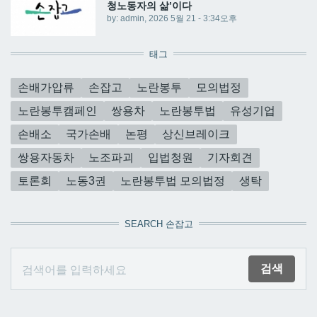
청노동자의 삶’이다
by:
admin
, 2026 5월 21 - 3:34오후
태그
손배가압류
손잡고
노란봉투
모의법정
노란봉투캠페인
쌍용차
노란봉투법
유성기업
손배소
국가손배
논평
상신브레이크
쌍용자동차
노조파괴
입법청원
기자회견
토론회
노동3권
노란봉투법 모의법정
생탁
SEARCH 손잡고