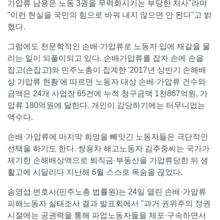
가압류 남용은 노동 3권을 무력화시키는 부당한 처사"라며
"이런 현실을 국민의 힘으로 바꿔 내지 않으면 안 된다"고 밝
혔다.
그럼에도 천문학적인 손배·가압류로 노동자 입에 재갈을 물
리는 일이 되풀이되고 있다. 손배가압류를 잡자 손에 손을
잡고(손잡고)와 민주노총이 집계한 '2017년 상반기 손해배
상 가압류 현황'에 따르면 노동자 대상 손배·가압류 건수와
금액은 24개 사업장 65건에 누적 청구금액 1천867억원, 가
압류 180억원에 달한다. 개인이 감당하기에는 터무니없는
액수다.
손배·가압류에 마지막 희망을 빼앗긴 노동자들은 극단적인
선택을 하기도 한다. 쌍용차 해고노동자 김주중씨는 국가가
제기한 손해배상액으로 퇴직금·부동산을 가압류당한 뒤 생
활고에 시달리다 지난해 6월 스스로 목숨을 끊었다.
송영섭 변호사(민주노총 법률원)는 24일 열린 손배·가압류
피해노동자 실태조사 결과 발표회에서 "과거 권위주의 정권
시절에는 공권력을 통해 파업노동자들을 체포·구속하면서