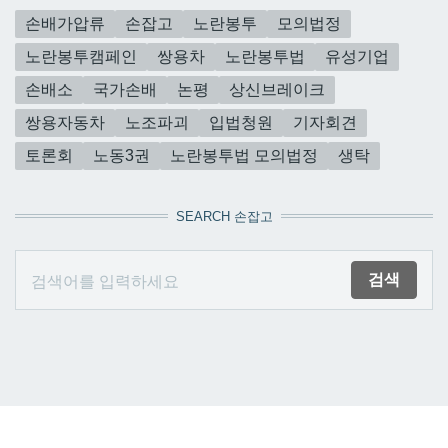
손배가압류
손잡고
노란봉투
모의법정
노란봉투캠페인
쌍용차
노란봉투법
유성기업
손배소
국가손배
논평
상신브레이크
쌍용자동차
노조파괴
입법청원
기자회견
토론회
노동3권
노란봉투법 모의법정
생탁
SEARCH 손잡고