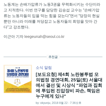
노동계는 손배가압류가 노동3권을 무력화시키는 수단이라
고 지적한다. 이번 연구를 담당한 김승섭 교수는 “손배가압
류는 노동자들의 입을 막는 힘을 갖는다”면서 “당장의 현실
뿐만 아니라 미래를 저당잡고 노동자들의 희망을 앗아 간
다”고 강조했다.
이근아 기자
leegeunah@seoul.co.kr
추천글
소식
알림
[보도요청] 제4회 노란봉투법 모
의법정 경연대회, 25일(토) 서울대
에서 결선 및 시상식 "파업과 집회
에 투입된 진압장비 파손, 책임은
누구에게 있나"
by:
okyunju
, 2018 8월 22 - 7:36오후