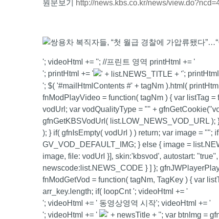
원문보기
http://news.kbs.co.kr/news/view.do?ncd
'; videoHtml += ''; //프린트 영역 printHtml += '
'; printHtml += '
'; printHtml
'; $( '#mailHtmlContents #' + tagNm ).html( printHtml
fnModPlayVideo = function( tagNm ) { var listTag = 
vodUrl; var vodQualityType = "" + gfnGetCookie("vod
gfnGetKBSVodUrl( list.LOW_NEWS_VOD_URL ); } 
); } if( gfnIsEmpty( vodUrl ) ) return; var image = "
GV_VOD_DEFAULT_IMG; } else { image = list.NEWS_
image, file: vodUrl }], skin:'kbsvod', autostart: "tr
newscode:list.NEWS_CODE } ] }; gfnJWPlayerPlay
fnModGetVod = function( tagNm, TagKey ) { var listTa
arr_key.length; if( loopCnt '; videoHtml += '
'; videoHtml += '
동영상영역 시작
'; videoHtml += '
'; videoHtml += '
'; var btnImg = gf