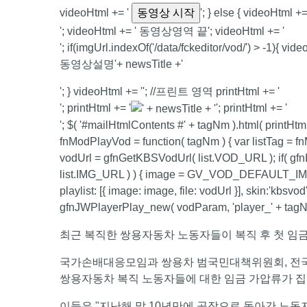
videoHtml += '
동영상 시작
'; } else { videoHtml +=
'; videoHtml += '
동영상영역 끝
'; videoHtml += '
'; if(imgUrl.indexOf('/data/fckeditor/vod/') > -1){ vide
동영상설명
'+ newsTitle +'
'; } videoHtml += ''; //프린트 영역 printHtml += '
'; printHtml += '
'; printHtml += '
'; $( '#mailHtmlContents #' + tagNm ).html( printHtml
fnModPlayVod = function( tagNm ) { var listTag = fn
vodUrl = gfnGetKBSVodUrl( list.VOD_URL ); if( gfnIs
list.IMG_URL ) ) { image = GV_VOD_DEFAULT_IMG; 
playlist: [{ image: image, file: vodUrl }], skin:'kbsv
gfnJWPlayerPlay_new( vodParam, 'player_' + ta
최근 복직한 쌍용자동차 노동자들이 복직 후 첫 임
국가손배대응모임과 쌍용차 범국민대책위원회, 전국금
쌍용자동차 복직 노동자들에 대한 임금 가압류가 집
이들은 "지난해 말 10년만에 공장으로 돌아간 노동자