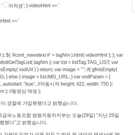
 '
'; } videoHtml += '
oHtml += '
 ); $( '#cont_newstext #' + tagNm ).html( videoHtml ); }; var
ModGetTagList( tagNm ); var list = listTag.TAG_LIST; var
Empty( vodUrl ) ) return; var image = ""; if( gfnIsEmpty(
} else { image = list.IMG_URL; } var vodParam = {
od', autostart: "true", //자동시작 height: 422, width: 750 };
gNm ); //동영상 재생 };
금이 경찰에 가압류됐다고 밝혔습니다.
속노동조합 쌍용자동차지부는 오늘(29일) "지난 25일
행됐다"고 밝혔습니다.
 가운데 일부가 설을 앞두고 받은 첫 급여의 명세서에 '법