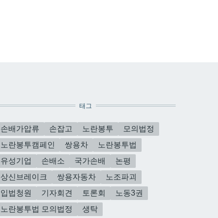
태그
손배가압류
손잡고
노란봉투
모의법정
노란봉투캠페인
쌍용차
노란봉투법
유성기업
손배소
국가손배
논평
상신브레이크
쌍용자동차
노조파괴
입법청원
기자회견
토론회
노동3권
노란봉투법 모의법정
생탁