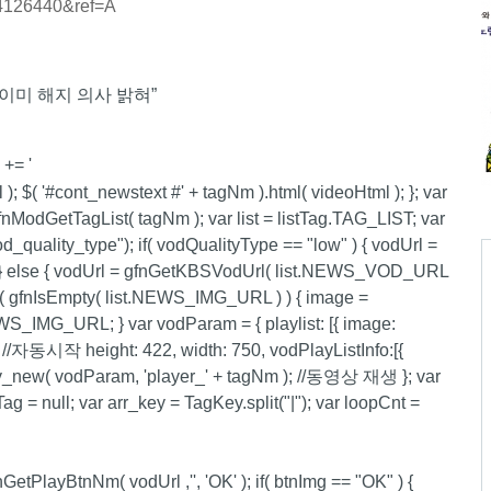
=4126440&ref=A
 += '
 ); $( '#cont_newstext #' + tagNm ).html( videoHtml ); }; var
fnModGetTagList( tagNm ); var list = listTag.TAG_LIST; var
_quality_type"); if( vodQualityType == "low" ) { vodUrl =
else { vodUrl = gfnGetKBSVodUrl( list.NEWS_VOD_URL
"; if( gfnIsEmpty( list.NEWS_IMG_URL ) ) { image =
IMG_URL; } var vodParam = { playlist: [{ image:
ue", //자동시작 height: 422, width: 750, vodPlayListInfo:[{
_new( vodParam, 'player_' + tagNm ); //동영상 재생 }; var
g = null; var arr_key = TagKey.split("|"); var loopCnt =
nGetPlayBtnNm( vodUrl ,'', 'OK' ); if( btnImg == "OK" ) {