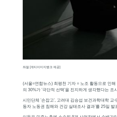
좌절 [게티이미지뱅크 제공]
(서울=연합뉴스) 최평천 기자 = 노조 활동으로 인
의 30%가 '극단적 선택'을 진지하게 생각했다는 조
시민단체 '손잡고', 고려대 김승섭 보건과학대학 교수
동자 노동권 침해와 건강 실태조사 결과'를 25일 발
이들은 민주노총에 소속된 9개 사업장에서 손배가압