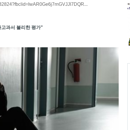
2532824?fbclid=IwAR0Ge6j7rnGVJJI7DQR...
인사고과서 불리한 평가"