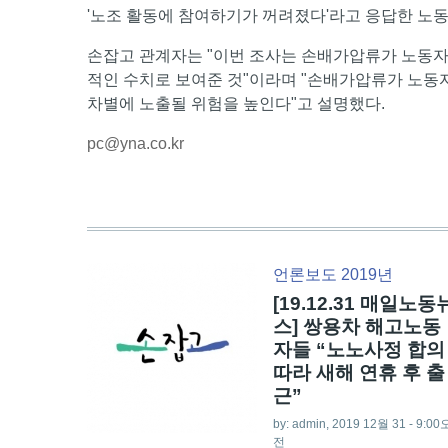
'노조 활동에 참여하기가 꺼려졌다'라고 응답한 노
손잡고 관계자는 "이번 조사는 손배가압류가 노동자
적인 수치로 보여준 것"이라며 "손배가압류가 노동
차별에 노출될 위험을 높인다"고 설명했다.
pc@yna.co.kr
언론보도 2019년
[19.12.31 매일노동
스] 쌍용차 해고노동
자들 “노노사정 합의
따라 새해 연휴 후 출
근”
by:
admin
, 2019 12월 31 - 9:00
전