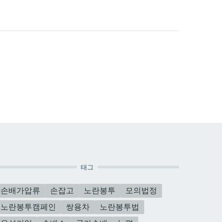
태그
손배가압류
손잡고
노란봉투
모의법정
노란봉투캠페인
쌍용차
노란봉투법