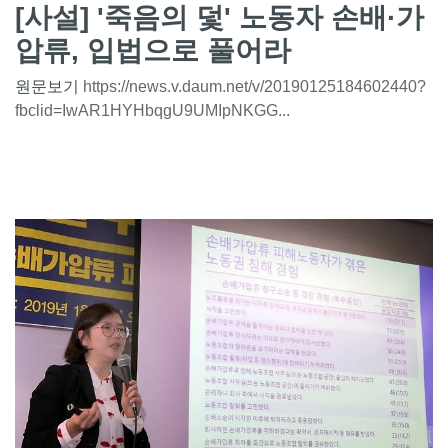
[사설] '죽음의 덫' 노동자 손배·가
압류, 입법으로 풀어라
원문보기
https://news.v.daum.net/v/20190125184602440?
fbclid=IwAR1HYHbqgU9UMIpNKGG...