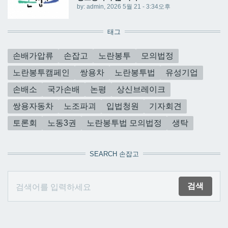
by:
admin
, 2026 5월 21 - 3:34오후
태그
손배가압류
손잡고
노란봉투
모의법정
노란봉투캠페인
쌍용차
노란봉투법
유성기업
손배소
국가손배
논평
상신브레이크
쌍용자동차
노조파괴
입법청원
기자회견
토론회
노동3권
노란봉투법 모의법정
생탁
SEARCH 손잡고