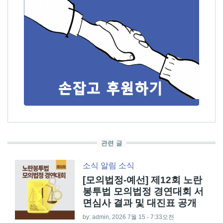
관련 글
소식
알림
소식
[모의법정-예선] 제12회 노란
봉투법 모의법정 경연대회 서
면심사 결과 및 대진표 공개
by:
admin
, 2026 7월 15 - 7:33오전