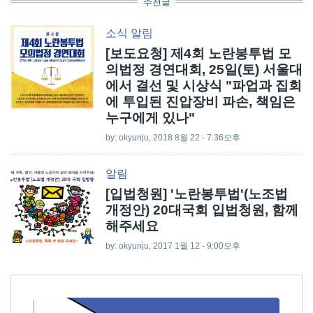
추천글
소식
알림
[보도요청] 제4회 노란봉투법 모
의법정 경연대회, 25일(토) 서울대
에서 결선 및 시상식 "파업과 집회
에 투입된 진압장비 파손, 책임은
누구에게 있나"
by:
okyunju
, 2018 8월 22 - 7:36오후
알림
[입법청원] '노란봉투법'(노조법
개정안) 20대국회 입법청원, 함께
해주세요
by:
okyunju
, 2017 1월 12 - 9:00오후