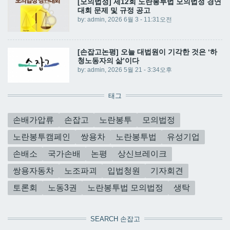
[모의법정] 제12회 노란봉투법 모의법정 경연
대회 문제 및 규정 공고
by:
admin
, 2026 6월 3 - 11:31오전
[손잡고논평] 오늘 대법원이 기각한 것은 ‘하
청노동자의 삶’이다
by:
admin
, 2026 5월 21 - 3:34오후
태그
손배가압류
손잡고
노란봉투
모의법정
노란봉투캠페인
쌍용차
노란봉투법
유성기업
손배소
국가손배
논평
상신브레이크
쌍용자동차
노조파괴
입법청원
기자회견
토론회
노동3권
노란봉투법 모의법정
생탁
SEARCH 손잡고